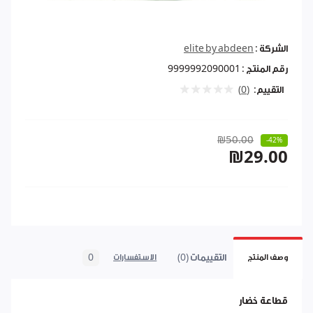
الشركة :
elite by abdeen
رقم المنتج :
9999992090001
التقييم:
(0)
₪50.00
-42%
₪29.00
التقييمات (0)
0
وصف المنتج
الاستفسارات
قطاعة خضار