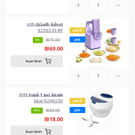
0
مبرشة بلاستيك usb
الأشهر
9250233 BF
عرض
₪75.00
-8%
₪69.00
اضافة للسلة
0
مفرمة خيط 4 شفرة elite
الأشهر
blue 9249230
عرض
₪30.00
-40%
₪18.00
اضافة للسلة