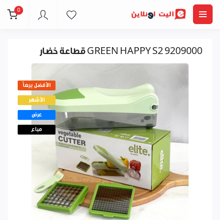
0
قطاعة خضار GREEN HAPPY S2 9209000
الأفضل بيعاً
الأشهر
عرض
مباع