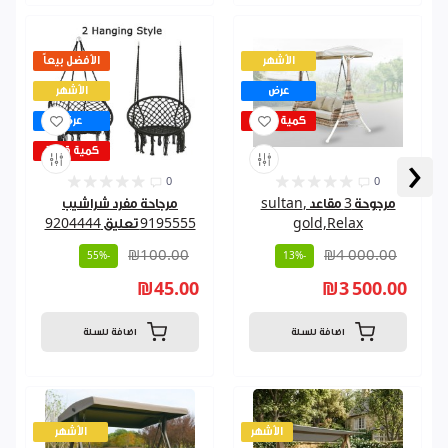
الأشهر
الأفضل بيعاً
عرض
الأشهر
كمية قليلة
عرض
كمية قليلة
‹
0
0
مرجوحة 3 مقاعد ,sultan
مرجاحة مفرد شراشيب
gold,Relax
9195555 تعليق 9204444
₪100.00
₪4 000.00
-55%
-13%
₪45.00
₪3 500.00
اضافة للسلة
اضافة للسلة
الأشهر
الأشهر