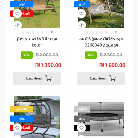
عرض
عرض
كمية قليلة
0
0
مرجيحة ثلاثية دهان خشبي
مرجيحة 3 مقاعد بيج كيتر
الومنيوم 9268940
keter
₪2 000.00
₪2 500.00
-33%
-36%
₪1 350.00
₪1 600.00
اضافة للسلة
اضافة للسلة
الأشهر
الأشهر
عرض
عرض
مباع
كمية قليلة