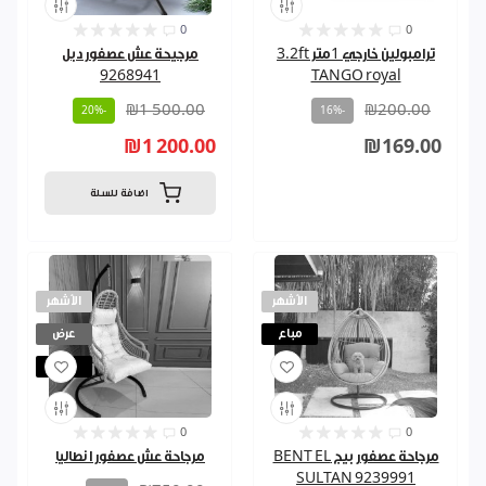
0
0
ترامبولين خارجي 1متر 3.2ft
مرجيحة عش عصفور دبل
9268941
TANGO royal
₪1 500.00
₪200.00
-20%
-16%
₪1 200.00
₪169.00
اضافة للسلة
الأشهر
الأشهر
مباع
عرض
مباع
0
0
مرجاحة عصفور بيج BENT EL
مرجاحة عش عصفور ا نطاليا
SULTAN 9239991