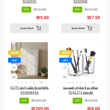
9250555
9250508
₪12.00
₪15.00
-25%
-50%
₪9.00
₪7.50
اضافة للسلة
اضافة للسلة
الأشهر
الأشهر
عرض
عرض
0
0
ستاند عدة ميك اب قسمين
خزانة احذية خشب 3دف ELITE
اكريليك 9242273
9236084 83
₪350.00
₪10.00
-23%
-20%
₪269.00
₪8.00