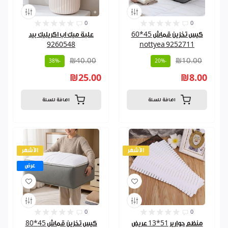
0
0
كيس تخزين قماش 45*60
علبة ميك اب اكريليك بيد
9260548
nottyea 9252711
₪40.00
₪10.00
-38%
-20%
₪25.00
₪8.00
اضافة للسلة
اضافة للسلة
الأشهر
الأشهر
عرض
0
0
منظم جوارير 51*13 عريض
كيس تخزين قماش 45*80