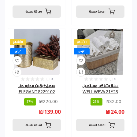
اضافة للسلة
اضافة للسلة
الأشهر
الأشهر
عرض
عرض
0
0
سلة بشاكير مستطيل
سطل+بكيت محارم حفر
8229102 ELEGANT
28*21 WELL WEVA
₪220.00
₪32.00
-37%
-25%
₪139.00
₪24.00
اضافة للسلة
اضافة للسلة