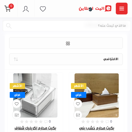
0
ركن الرتيب و السلات
الأشهر
الأشهر
عرض
عرض
0
0
بكيت محارم خشب بني
بكيت محارم اكريليك شفاف