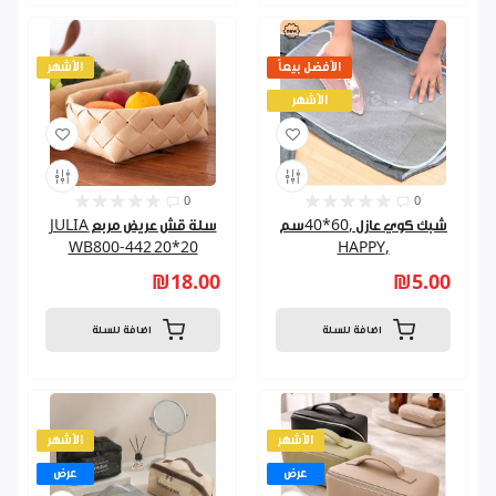
الأفضل بيعاً
الأشهر
الأشهر
0
0
شبك كوي عازل ,60*40سم
سلة قش عريض مربع JULIA
WB800-442 20*20
,HAPPY
₪18.00
₪5.00
اضافة للسلة
اضافة للسلة
الأشهر
الأشهر
عرض
عرض