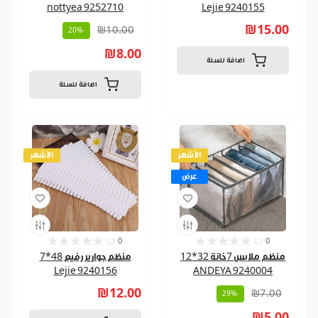
nottyea 9252710
9240155 Lejie
₪15.00
₪10.00
-20%
₪8.00
اضافة للسلة
اضافة للسلة
الأشهر
الأشهر
عرض
0
0
منظم ملابس 7خانة 32*12
منظم جوارير رفيع 48*7
Lejie 9240156
ANDEYA 9240004
₪12.00
₪7.00
-29%
₪5.00