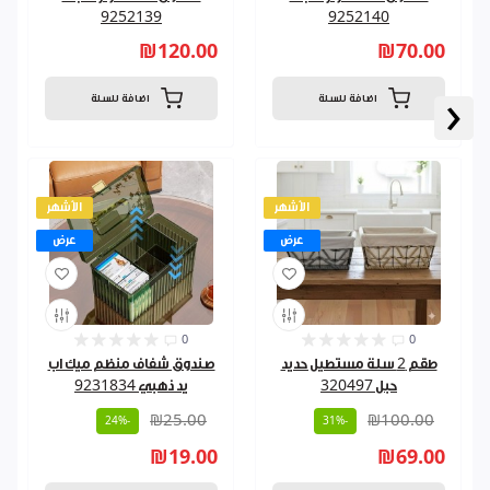
9252139
9252140
₪120.00
₪70.00
‹
اضافة للسلة
اضافة للسلة
الأشهر
الأشهر
عرض
عرض
0
0
طقم 2 سلة مستطيل حديد
صندوق شفاف منظم ميك اب
حبل 320497
يد ذهبي 9231834
₪25.00
₪100.00
-24%
-31%
₪19.00
₪69.00