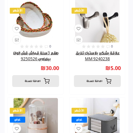
الأشهر
الأشهر
0
0
علاقة بشكير بلاستيك تلزيق
طقم 3سلة قماش قش الوان
9240238 MM
بيضاوي 9250526
₪30.00
₪5.00
اضافة للسلة
اضافة للسلة
الأشهر
الأشهر
عرض
عرض