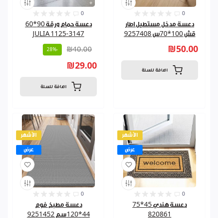
0
0
دعسة مدخل مستطيل اطار
دعسة حمام ورقة 90*60
قش 100*70س 9257408
JULIA 1125-3147
₪50.00
₪40.00
-28%
₪29.00
اضافة للسلة
اضافة للسلة
الأشهر
الأشهر
عرض
عرض
0
0
دعسة هندي 45*75
دعسة مطبخ فوم
820861
44*120سم 9251452