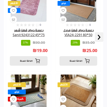
عرض
الأشهر
عرض
0
0
دعسة حمام قطن مجدل
دعسة حمام قطن شعر
‹
75*45 9243122 Sanit
50*80 VIA24-2291
₪30.00
₪35.00
-37%
-29%
₪19.00
₪25.00
اضافة للسلة
اضافة للسلة
الأشهر
الأشهر
عرض
كمية قليلة