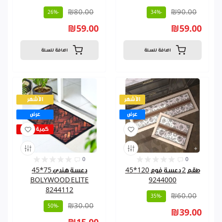
₪80.00
₪90.00
-26%
-34%
₪59.00
₪59.00
اضافة للسلة
اضافة للسلة
الأشهر
الأشهر
عرض
عرض
كمية قليلة
0
0
طقم 2 دعسة فوم 120*45
دعسة هندي 75*45
BOLYWOOD ELITE
9244000
8244112
₪60.00
-35%
₪30.00
-50%
₪39.00