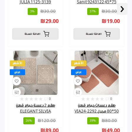
JULIA 1125-3139
75*45 9243122 Sanit
‹
₪30.00
₪30.00
-3%
-37%
₪29.00
₪19.00
اضافة للسلة
اضافة للسلة
الأشهر
الأشهر
عرض
عرض
0
0
طقم دعسات حمام قطن
طقم 2 دعسة حمام قطن
50*80 مجدل VIA24-2292
ELEGANT SILVIA
₪120.00
₪80.00
-26%
-39%
₪89.00
₪49.00