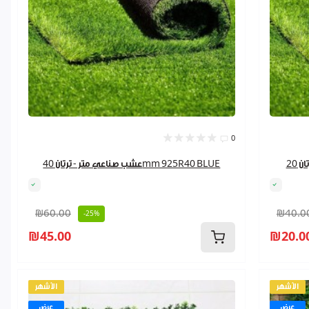
0
عشب صناعي متر - ترتان 40mm 925R40 BLUE
₪60.00
₪40.0
-25%
₪45.00
₪20.0
الأشهر
الأشهر
عرض
عرض