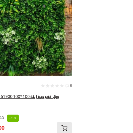
0
ورق اخضر حيط زينة 100*100 9261900
00
-21%
00