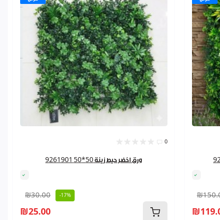
0
ورق اخضر حيط زينة 50*50 9261901
₪30.00
₪150.
-17%
₪25.00
₪119.