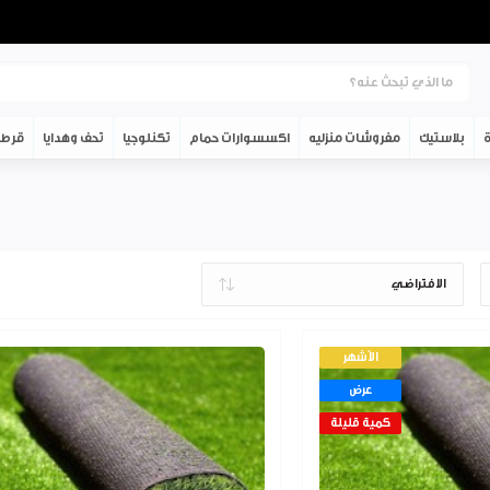
ة
بلاستيك
مفروشات منزليه
اكسسوارات حمام
تكنلوجيا
تحف وهدايا
قرطا
الأشهر
عرض
كمية قليلة