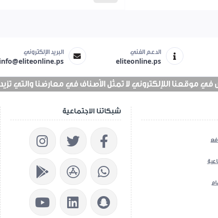
الدعم الفني
البريد الإلكتروني
info@eliteonline.ps
eliteonline.ps
 موقعنا اللإلكتروني لا تمثل الأصناف في معارضنا والتي تزيد عن 25 الف 
شبكاتنا الاجتماعية
فع
اعية
ام