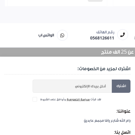
رقم الهاتف
الواتس اب
0568126611
منتج
اشترك لمزيد من الخصومات:
اشترك
لقد قرأت
سياسة الخصوصية
وأوافق على الشروط
عنواننا:
رام الله شارع يافا مجمع عابدين
اتصل بنا: