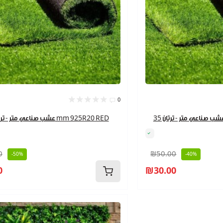
0
عشب صناعي متر - ترتان 20 mm 925R20 RED
0
₪50.00
-50%
-40%
0
₪30.00