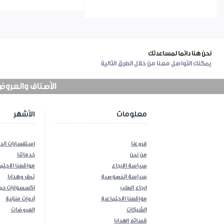
اليت بروف
اليت توب اخضر
نحن هنا دائما لمساعدتك
اليت شيف
يمكنك التواصل معنا من خلال الطرق التالية
اليت كاست
الأصناف والعروض في
اليت لوكس سكني
اليت يوني ارزق
معلومات
الأشهر
فروعنا
استفسارات الد
من نحن
خدماتنا
سياسة الارجاع
مواقعنا الاجتم
سياسة الخصوصية
تحف وهدايا
إرجاع الطلب
اكسسوارات حم
مواقعنا الاجتماعية
أدوات منزلية
الشركات
العروضات
قسائم الهدايا