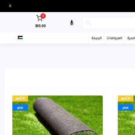
X
0
₪0.00
سية
العروضات
الجملة
الأشهر
الأشهر
عرض
عرض