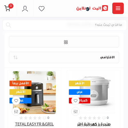
0
مقالي هواء و طناجر ضغط
الأشهر
الأفضل بيعاً
عرض
الأشهر
كمية قليلة
عرض
0
0
طنجرة رز كهربائية 4لتر
TEFAL EASY FR &GRIL