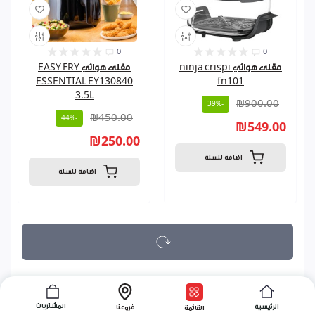
0
0
مقلى هوائي ninja crispi
مقلى هوائي EASY FRY
ESSENTIAL EY130840
fn101
3.5L
₪900.00
-39%
₪450.00
-44%
₪549.00
₪250.00
اضافة للسلة
اضافة للسلة
المشتريات
الرئيسية
فروعنا
القائمة