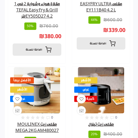
مقلى EASYFRY ULTRA
مقلاة هواء وشواية 2 في 1
TEFAL Easy Fry & Grill
EY111B40 4.2 L
EY505D27 4.2 لتر
₪600.00
-44%
₪760.00
-50%
₪339.00
₪380.00
اضافة للسلة
اضافة للسلة
الأشهر
الأفضل بيعاً
عرض
الأشهر
كمية قليلة
عرض
0
0
مقلى زيت تيفال
مقلى زيت MOULINEX
MEGA 2KG AM480027
₪400.00
-20%