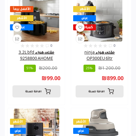
الأشهر
الأفضل بيعاً
عرض
الأشهر
كمية قليلة
عرض
0
0
مقلى هواء ninja
مقلى هواء 3.2L bfd
9258800 AHOME
OP300EU 6ltr
₪200.00
₪1 200.00
-51%
-25%
₪99.00
₪899.00
اضافة للسلة
اضافة للسلة
الأشهر
الأشهر
عرض
عرض