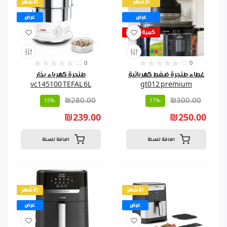
الأشهر
الأشهر
عرض
عرض
كمية قليلة
0
0
غطاء طنجرة ضغط كهربائية
طنجرة كهرباء بخار
vc145100 TEFAL 6L
gt012 premium
₪280.00
₪300.00
-15%
-17%
₪239.00
₪250.00
اضافة للسلة
اضافة للسلة
الأشهر
الأشهر
عرض
عرض