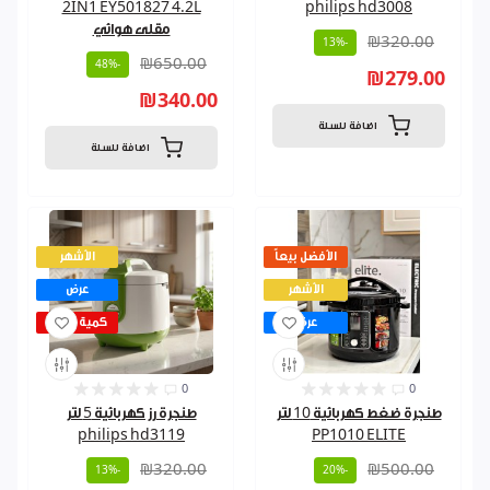
2IN1 EY501827 4.2L
philips hd3008
مقلى هوائي
₪320.00
-13%
₪650.00
-48%
₪279.00
₪340.00
اضافة للسلة
اضافة للسلة
الأفضل بيعاً
الأشهر
الأشهر
عرض
عرض
كمية قليلة
0
0
طنجرة ضغط كهربائية 10 لتر
طنجرة رز كهربائية 5 لتر
philips hd3119
PP1010 ELITE
₪320.00
₪500.00
-13%
-20%