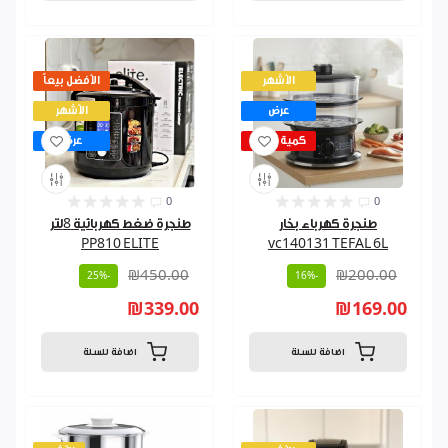
الأشهر
الأفضل بيعاً
عرض
الأشهر
كمية قليلة
عرض
0
0
طنجرة كهرباء بخار
طنجرة ضغط كهربائية 8لتر
PP810 ELITE
vc140131 TEFAL 6L
₪450.00
₪200.00
-25%
-16%
₪339.00
₪169.00
اضافة للسلة
اضافة للسلة