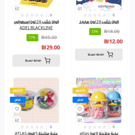
0
0
الوان خشب 24 لون صاروخ
الوان خشب 24 لون اسطواني
ADEL BLACKLINE
₪18.00
-33%
₪35.00
-17%
₪12.00
₪29.00
اضافة للسلة
اضافة للسلة
الأشهر
الأشهر
عرض
عرض
0
0
علبة ملتينة 8 لون atlas
علبة ملتينة 5 الوان ATLAS