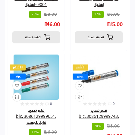
اهلية
9001 - اهلية
₪8.00
₪6.00
-25%
-17%
₪6.00
₪5.00
اضافة للسلة
اضافة للسلة
الأشهر
الأشهر
عرض
عرض
0
0
قلم تحديد
قلم تحديد
،3086129999651 ،bic
،3086129999743 ،bic
قابل للمسح
₪5.00
-20%
₪6.00
-17%