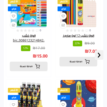
الأشهر
الأشهر
عرض
عرض
0
0
الوان خشب 12 لون صاروخ
الوان خشب
،3086123214842،bic
₪9.00
-22%
₪17.00
-12%
‹
₪7.00
₪15.00
اضافة للسلة
اضافة للسلة
الأشهر
الأشهر
عرض
عرض