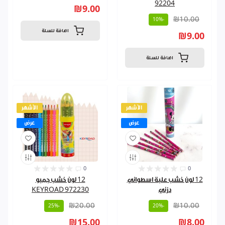
92204
₪9.00
₪10.00
-10%
اضافة للسلة
₪9.00
اضافة للسلة
الأشهر
الأشهر
عرض
عرض
0
0
12 لون خشب علبة اسطواني
12 لون خشب جمبو
دزني
KEYROAD 972230
₪20.00
₪10.00
-25%
-20%
₪15.00
₪8.00