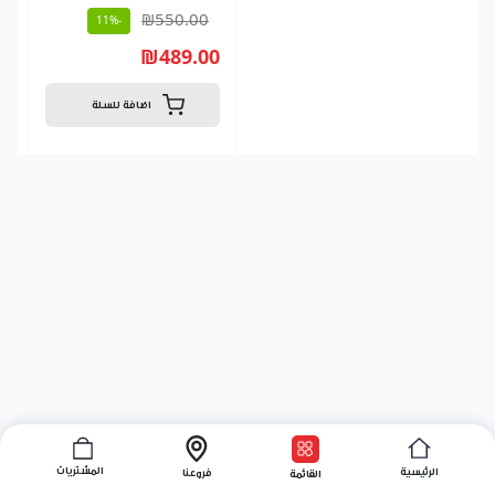
₪550.00
-11%
₪489.00
اضافة للسلة
المشتريات
الرئيسية
فروعنا
القائمة