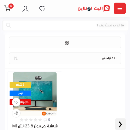
0
اجهزة لابتوب
الأشهر
عرض
كمية قليلة
‹
0
شاشة كمبيوتر 23.8 انش MI