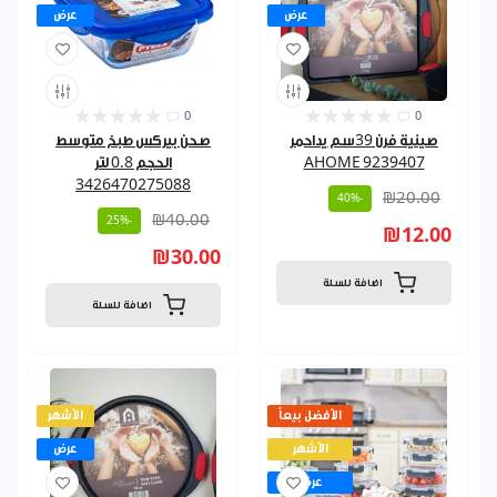
عرض
عرض
0
0
صينية فرن 39سم يداحمر
صحن بيركس طبخ متوسط
AHOME 9239407
الحجم 0.8 لتر
3426470275088
₪20.00
-40%
₪40.00
-25%
₪12.00
₪30.00
اضافة للسلة
اضافة للسلة
الأفضل بيعاً
الأشهر
الأشهر
عرض
عرض