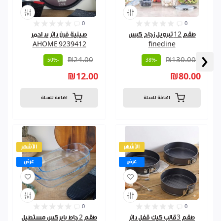
0
0
طقم 12 تبرويل زجاج كبس
صينية فرن دائر يد احمر
AHOME 9239412
finedine
‹
₪24.00
₪130.00
-50%
-38%
₪12.00
₪80.00
اضافة للسلة
اضافة للسلة
الأشهر
الأشهر
عرض
عرض
0
0
طقم 3قالب كيك قفل دائر
طقم 2 جاط بايركس مستطيل