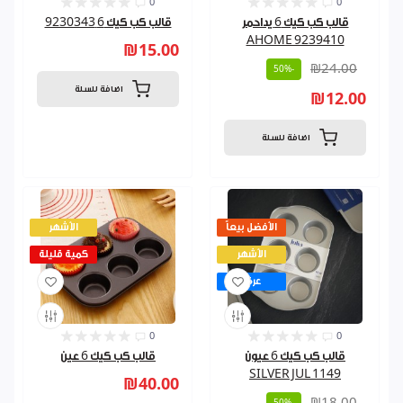
0
0
قالب كب كيك 6 يداحمر
قالب كب كيك 6 9230343
AHOME 9239410
₪15.00
₪24.00
-50%
اضافة للسلة
₪12.00
اضافة للسلة
الأفضل بيعاً
الأشهر
الأشهر
كمية قليلة
عرض
0
0
قالب كب كيك 6 عيون
قالب كب كيك 6 عين
SILVER JUL 1149
₪40.00