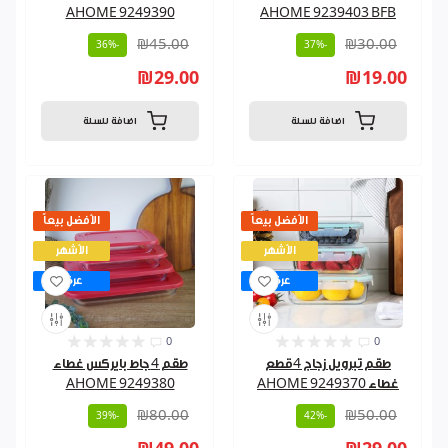
AHOME 9249390
AHOME 9239403 BFB
₪45.00
₪30.00
-36%
-37%
₪29.00
₪19.00
اضافة للسلة
اضافة للسلة
الأفضل بيعاً
الأفضل بيعاً
الأشهر
الأشهر
عرض
عرض
0
0
طقم تبرويل زجاج 4قطع
طقم 4 جاط بايركس غطاء
غطاء AHOME 9249370
AHOME 9249380
₪80.00
₪50.00
-39%
-42%