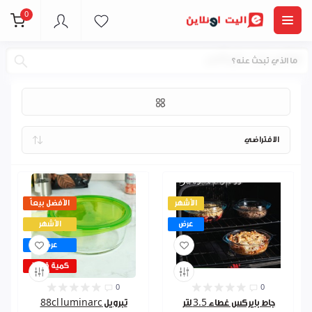
0
اواني خبز - بايركس
الأشهر
الأفضل بيعاً
عرض
الأشهر
عرض
كمية قليلة
0
0
جاط بايركس غطاء 3.5 لتر
تبرويل 88cl luminarc