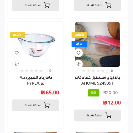
اضافة للسلة
اضافة للسلة
الأشهر
الأشهر
عرض
0
0
جاط زجاج مستطيل غطاء 2لتر
جاط زجاج للعجين 4.2
AHOME 9249391
لتر,PYREX
₪65.00
₪20.00
-40%
₪12.00
اضافة للسلة
اضافة للسلة