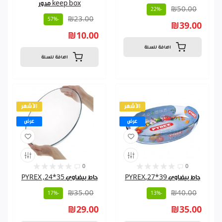
keep box مدور
₪50.00
-22%
₪23.00
-57%
₪39.00
₪10.00
اضافة للسلة
اضافة للسلة
الأشهر
الأشهر
عرض
عرض
0
0
جاط بيضاوي 39*27,PYREX
جاط بيضاوي 35*24, PYREX
₪35.00
₪40.00
-17%
-13%
₪29.00
₪35.00