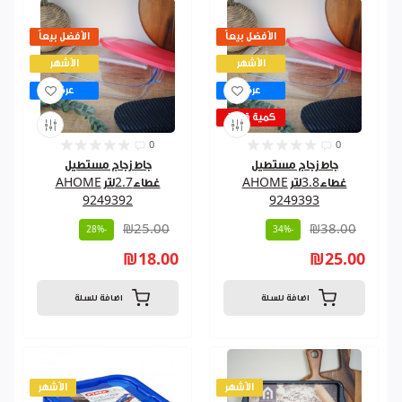
الأفضل بيعاً
الأفضل بيعاً
الأشهر
الأشهر
عرض
عرض
كمية قليلة
0
0
جاط زجاج مستطيل
جاط زجاج مستطيل
غطاء3.8لتر AHOME
غطاء2.7لتر AHOME
9249392
9249393
₪25.00
₪38.00
-28%
-34%
₪18.00
₪25.00
اضافة للسلة
اضافة للسلة
الأشهر
الأشهر