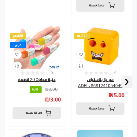
اضافة للسلة
الأشهر
الأشهر
عرض
0
0
‹
مبراية بلاستيك ،
علبة محايات 20 قطعة
8681241054049 ، ADEL
₪8.00
-63%
₪5.00
₪3.00
اضافة للسلة
اضافة للسلة