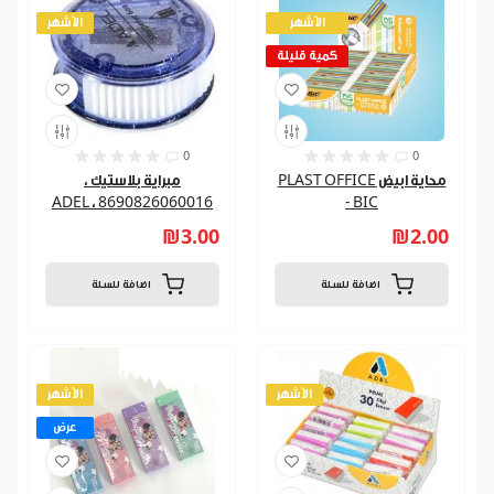
الأشهر
الأشهر
كمية قليلة
0
0
محاية ابيض PLAST OFFICE
مبراية بلاستيك ،
8690826060016 ، ADEL
- BIC
₪3.00
₪2.00
اضافة للسلة
اضافة للسلة
الأشهر
الأشهر
عرض