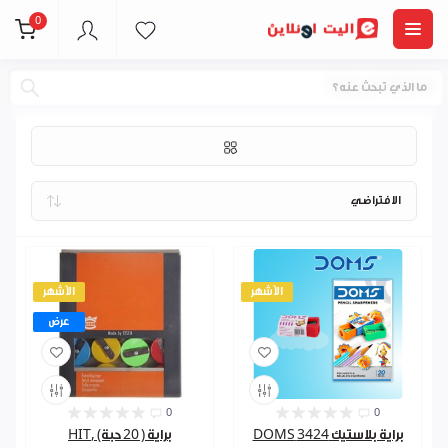
0
محايات و بريات
الأشهر
الأشهر
عرض
0
0
براية بلاستيك 3424 DOMS
براية ( 20 حبة) ,HIT