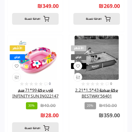
₪349.00
₪269.00
اضافة للسلة
اضافة للسلة
الأشهر
الأشهر
عرض
عرض
مباع
0
0
بركة سباحة 43*1.5*2.21
قارب بركة 99*71 سم
INFINITY SUN IN022147
BESTWAY 56401
₪40.00
₪450.00
-30%
-20%
₪28.00
₪359.00
اضافة للسلة