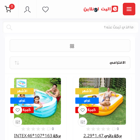
0
برك و سباحة
الأشهر
الأشهر
عرض
عرض
كمية قليلة
كمية قليلة
0
0
بركة دائري 1.47*2.29
بركة 163*107*46 INTEX