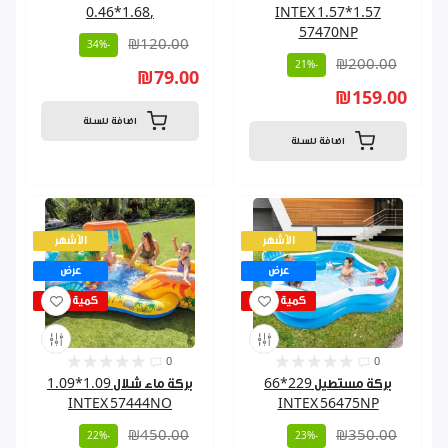
,1.68*0.46
1.57*1.57 INTEX
57470NP
₪120.00
-34%
₪200.00
-21%
₪79.00
₪159.00
اضافة للسلة
اضافة للسلة
الأشهر
الأشهر
عرض
عرض
كمية قليلة
كمية قليلة
0
0
بركة مستطيل 229*66
بركة ماء شلال 1.09*1.09
INTEX 57444NO
INTEX 56475NP
₪450.00
₪350.00
-22%
-23%