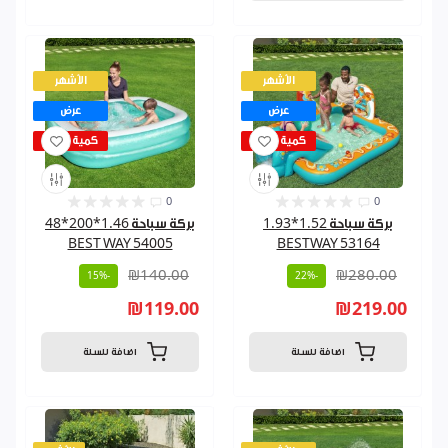
الأشهر
الأشهر
عرض
عرض
كمية قليلة
كمية قليلة
0
0
بركة سباحة 1.52*1.93
بركة سباحة 1.46*200*48
BEST WAY 54005
BESTWAY 53164
₪140.00
₪280.00
-15%
-22%
₪119.00
₪219.00
اضافة للسلة
اضافة للسلة