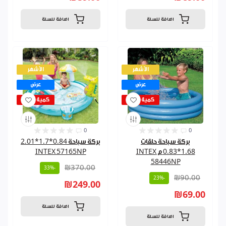
اضافة للسلة
اضافة للسلة
الأشهر
الأشهر
عرض
عرض
كمية قليلة
كمية قليلة
0
0
بركة سباحة حلقات
بركة سباحة 0.84*1.7*2.01
1.68*0.83 م INTEX
INTEX 57165NP
58446NP
₪370.00
-33%
₪90.00
-23%
₪249.00
₪69.00
اضافة للسلة
اضافة للسلة