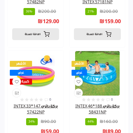
57482NP
INTEX 57181NP
₪200.00
₪200.00
-36%
-21%
₪129.00
₪159.00
اضافة للسلة
اضافة للسلة
الأشهر
الأشهر
عرض
عرض
كمية قليلة
0
0
بركة دائري 188*46 INTEX
بركة دائري 147*33 INTEX
57422NP
58431NP
₪90.00
₪160.00
-34%
-44%
₪59.00
₪89.00