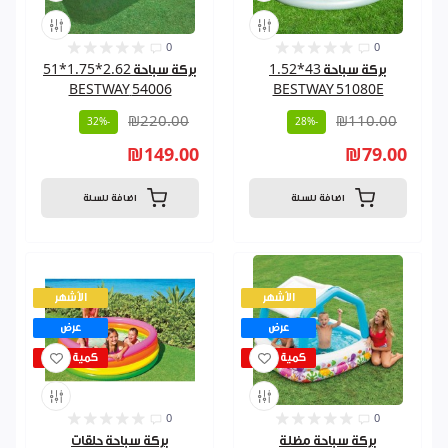
0
0
بركة سباحة 43*1.52
بركة سباحة 2.62*1.75*51
54006 BESTWAY
BESTWAY 51080E
₪220.00
₪110.00
-32%
-28%
₪149.00
₪79.00
اضافة للسلة
اضافة للسلة
الأشهر
الأشهر
عرض
عرض
كمية قليلة
كمية قليلة
0
0
بركة سباحة مظلة
بركة سباحة حلقات