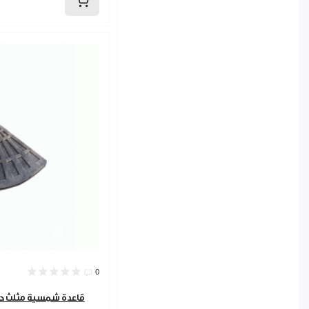
0
قاعدة شمسية مثلث حديد 9228913 39