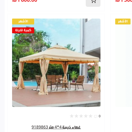
₪1 600.00
₪1 500
الأشهر
الأشهر
كمية قليلة
0
غطاء خيمة 4*4 متر 9189863