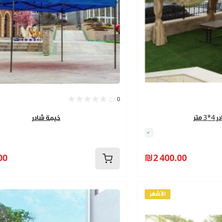
0
متر
خيمة شادر
00
₪2 400.00
الأشهر