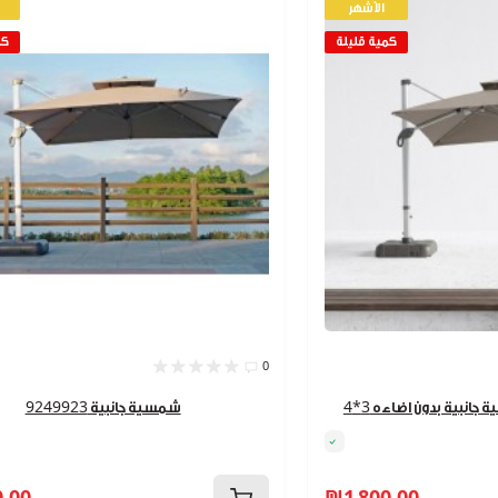
الأشهر
كمية قليلة
كم
0
شمسية جانبية 9249923