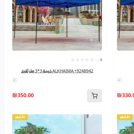
0
خيمة 3*3 متر ثقيل ALKHAIMA +9248942
₪350.00
₪330.
الأشهر
الأشهر