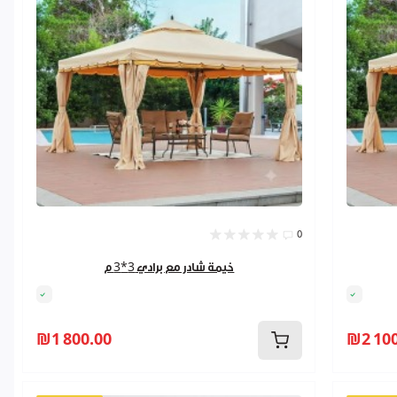
0
خيمة شادر مع برادي 3*3 م
₪1 800.00
₪2 100