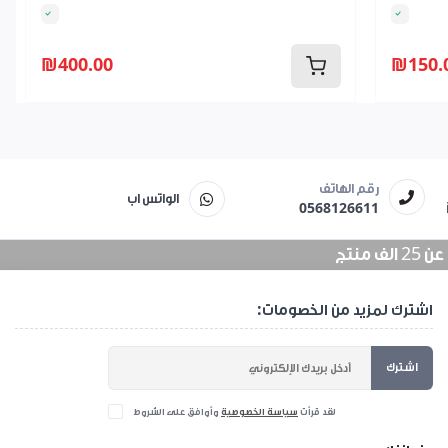
₪400.00
₪150.
رقم الهاتف
الواتس اب
0568126611
منتج
اشترك لمزيد من الخصومات:
اشترك
لقد قرأت
سياسة الخصوصية
وأوافق على الشروط