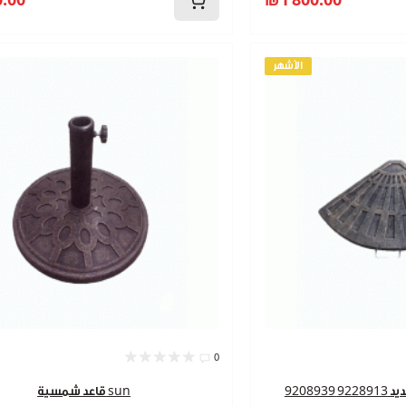
.00
₪1 800.00
الأشهر
0
92089
قاعد شمسية sun