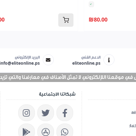
00
₪80.00
الدعم الفني
البريد الإلكتروني
info@eliteonline.ps
eliteonline.ps
 موقعنا اللإلكتروني لا تمثل الأصناف في معارضنا والتي تزيد عن 25 الف 
شبكاتنا الاجتماعية
فع
اعية