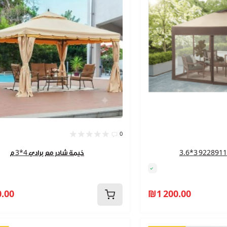
0
خيمة شادر مع برادي 4*3 م
.00
₪1 200.00