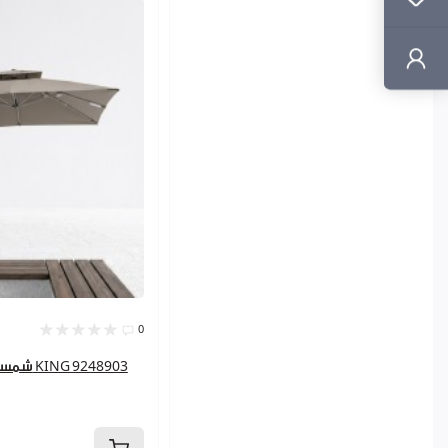
اليت بروف
اليت توب اخضر
اليت شيف
اليت كاست
اليت لوكس سكني
اليت يوني ارزق
0
شمسية جانبية بدون اضاءه 3*4 KING 9248903