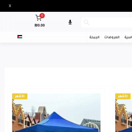
X
0
₪0.00
سية
العروضات
الجملة
الأشهر
الأشهر