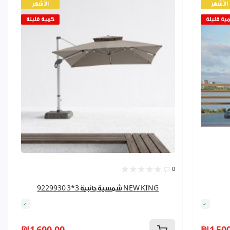
الأشهر
الأشهر
ية قليلة
كمية قليلة
0
شمسية جانبية 3*3 9229930 NEW KING