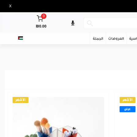
X
0
₪0.00
سية
العروضات
الجملة
الأشهر
الأشهر
عرض