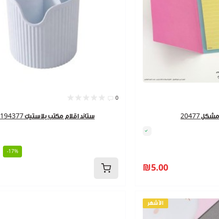
0
ل 20477
ستاند اقلام مكتب بلاستيك 9194377
-17%
₪5.00
الأشهر