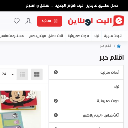
حمل تطبيق عابدين اليت هوم الجديد
اسهل و اسرع
...
القائمة
أدوات منزلية
ترند
ادوات كهربائية
أثاث حدائق - اليت ريلاكس
مستلزمات الأسر
اقلام حبر
اقلام حبر
أدوات منزلية
اباريق وبكارج
ترند
طاولات الكوي - مناشر الغسيل
ادوات كهربائية
أطقم طاولة سفرة - بورسلان
ابريق ماء كهرباء
أثاث حدائق - اليت ريلاكس
اواني خبز - بايركس
العناية الشخصية
اواني/طناجر طبخ
عشب صناعي