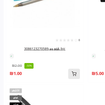
0
قلم حبر،3086123270589، bic
₪2.00
-50%
₪1.00
₪5.00
الأشهر
عرض
مباع