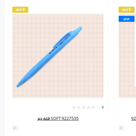
الأشهر
الأشهر
عرض
0
قلم حبر SOFT 9227535