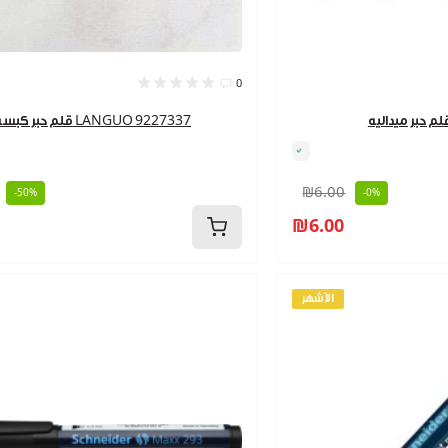
0
قلم حبر كبسه LANGUO 9227337
₪6.00
-50%
-0%
₪6.00
الأشهر