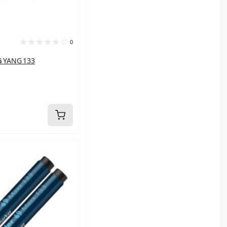
0
قلم حبر ميداليه YANG 133