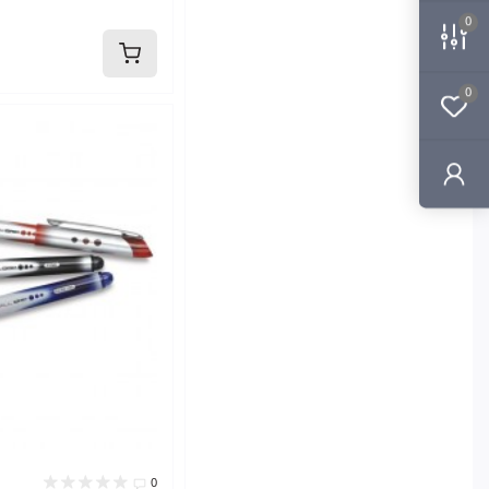
0
0
0