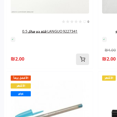
0
قلم حبر سائل 0.5 LANGUO 9227341
₪4.00
₪2.00
₪2.00
الأشهر
الأفضل بيعاً
الأشهر
عرض