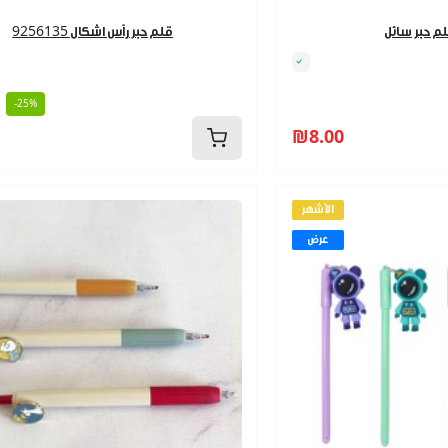
قلم حبر رأس اشكال 9256135
-25%
₪8.00
الأشهر
عرض