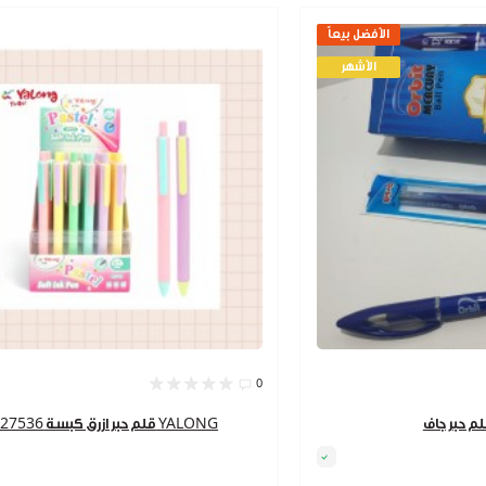
الأفضل بيعاً
الأشهر
0
قلم حبر ازرق كبسة 9227536 YALONG