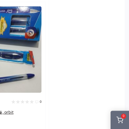
اليت بروف
اليت توب اخضر
اليت شيف
اليت كاست
اليت لوكس سكني
اليت يوني ارزق
0
قلم حبر جاف , orbit
0