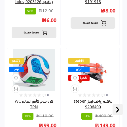
9191918
رياضي,9203126,bilov
₪8.00
₪12.00
-50%
₪6.00
اضافة للسلة
اضافة للسلة
الأشهر
الأشهر
عرض
عرض
كمية قليلة
0
0
ماكنة رياضة ارجل steper
كرة قدم كأس العالم WC
‹
TRN
9206400
₪110.00
₪400.00
-10%
-63%
₪99.00
₪149.00