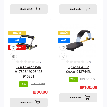
اضافة للسلة
اضافة للسلة
الأشهر
الأشهر
عرض
عرض
كمية قليلة
0
0
ماكنة معدة حبل
ماكنة معدة ارضي
,9187445,سمارت
9203428 9178284
916821
₪350.00
-71%
₪180.00
-50%
₪100.00
₪90.00
اضافة للسلة
اضافة للسلة