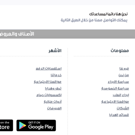
نحن هنا دائما لمساعدتك
يمكنك التواصل معنا من خلال الطرق التالية
الأصناف والعروض في
معلومات
الأشهر
فروعنا
استفسارات الدفع
من نحن
خدماتنا
سياسة الارجاع
مواقعنا الاجتماعية
سياسة الخصوصية
تحف وهدايا
إرجاع الطلب
اكسسوارات حمام
مواقعنا الاجتماعية
أدوات منزلية
الشركات
العروضات
قسائم الهدايا
ios App
Android App