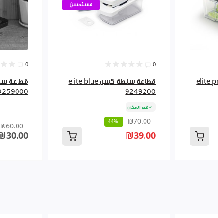
مستحسن
0
0
elite premi
قطاعة سلطة كبس elite blue
9259000
9249200
في المخزن
₪70.00
-44%
₪60.00
₪30.00
₪39.00