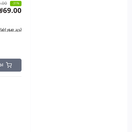
.00
-31%
₪69.00
تريد صور اضا
اض