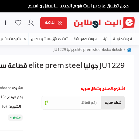
حمل تطبيق عابدين اليت هوم الجديد
اسهل و اسرع
...
القائمة
أدوات منزلية
ترند
ادوات كهربائية
أثاث حدائق - اليت ريلاكس
مستلزمات الأسر
قطاعة سلطة elite prem steel جوليا JU1229
قطاعة سلطة elite prem steel جوليا JU1229
اشتري المنتج بشكل سريع
الشركة :
abdeen
رقم المنتج :
413
شراء سريع
التقييم:
(0)
متوفر