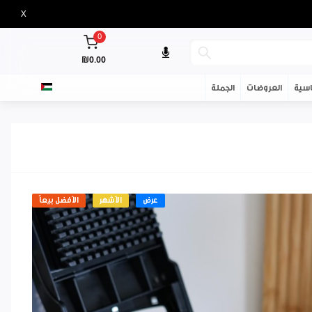
X
0
₪0.00
سية
العروضات
الجملة
عرض
الأشهر
الأفضل بيعاً