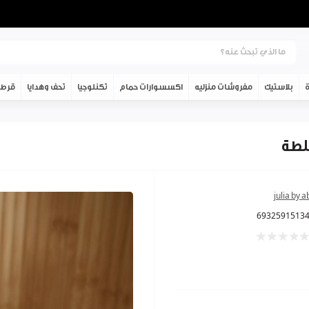
ة
بلاستيك
مفروشات منزليه
اكسسوارات حمام
تكنلوجيا
تحف وهدايا
قرطا
julia by 
6932591513