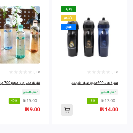
جديد
الأشهر
عرض
0
0
مطرة ماء 600مل رياضية - شمس
قنينة ماء زجاج ملون 700 مل 9262384
في المخزن
في المخزن
₪15.00
₪17.00
-40%
-18%
₪9.00
₪14.00