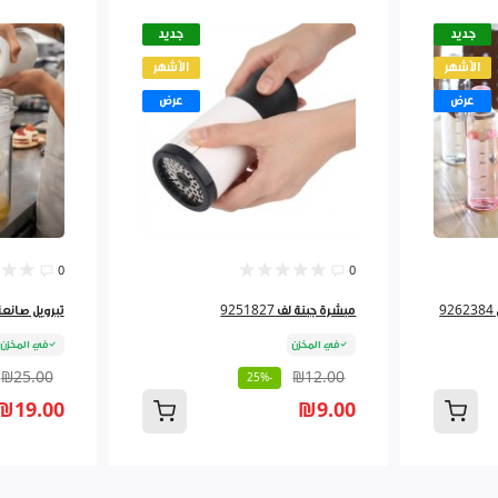
جديد
جديد
الأشهر
الأشهر
عرض
عرض
0
0
مبشرة جبنة لف 9251827
تبرويل صانعة لبن
في المخزن
في المخزن
₪25.00
₪12.00
-25%
₪19.00
₪9.00