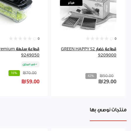
مباع
0
0
قطاعة خضار GREEN HAPPY S2
قطاعة سلطة um
9249050
9209000
في المخزن
₪70.00
-16%
₪50.00
-42%
₪59.00
₪29.00
منتجات نوصي بها