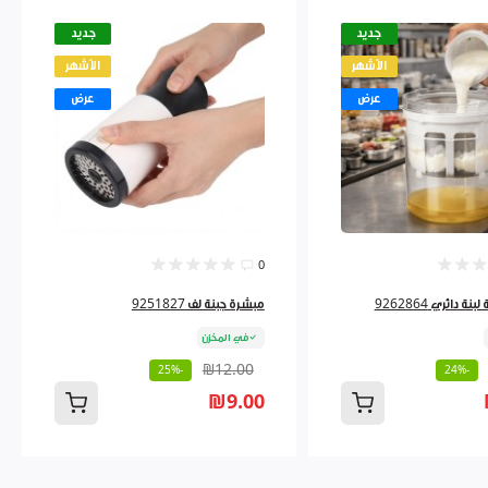
جديد
جديد
الأشهر
الأشهر
عرض
عرض
0
ة دائري 9262864
مبشرة جبنة لف 9251827
في المخزن
₪12.00
-25%
-24%
₪9.00