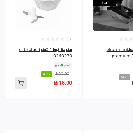
مباع
0
قطاعة سلطة elite mini
مفرمة خيط 4 شفرة elite blue
9249230
premium 
في المخزن
₪30.00
-40%
-50%
₪18.00