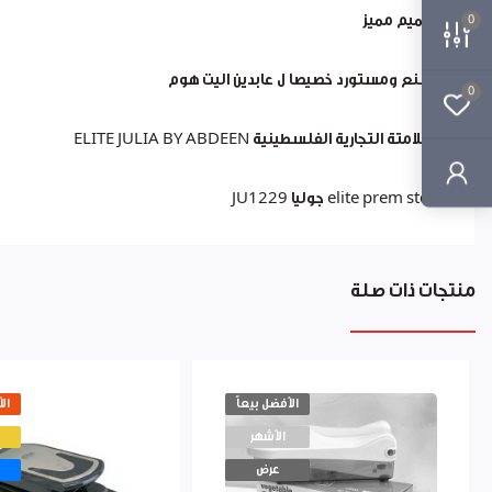
تصميم مميز
0
مصنع ومستورد خصيصا ل عابدين اليت هوم
0
العلامتة التجارية الفلسطينية ELITE JULIA BY ABDEEN
elite prem steel جوليا JU1229
منتجات ذات صلة
الأفضل بيعاً
ال
الأشهر
عرض