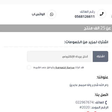
رقم الهاتف
الواتس اب
0568126611
منتج
اشترك لمزيد من الخصومات:
اشترك
لقد قرأت
سياسة الخصوصية
وأوافق على الشروط
عنواننا:
رام الله شارع يافا مجمع عابدين
اتصل بنا:
الهاتف :022967674
#2020 :الرقم الموحد