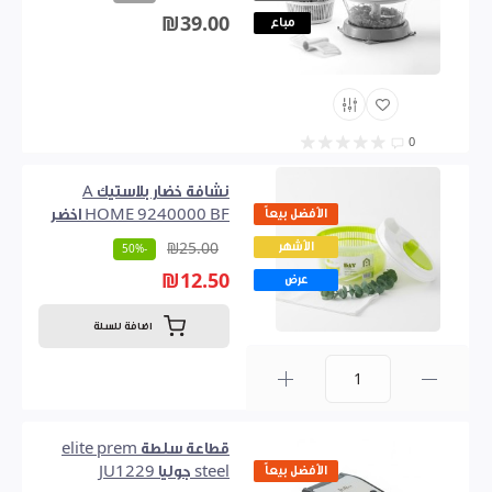
₪39.00
مباع
0
نشافة خضار بلاستيك A
الأفضل بيعاً
HOME 9240000 BF اخضر
الأشهر
₪25.00
-50%
₪12.50
عرض
اضافة للسلة
0
قطاعة سلطة elite prem
الأفضل بيعاً
steel جوليا JU1229