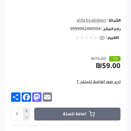
الشركة :
elite by abdeen
رقم المنتج :
9999992490504
التقييم:
(0)
₪70.00
-16%
₪59.00
تريد صور اضافية للمنتج ؟
Share
Facebook
Mastodon
Email
اضافة للسلة