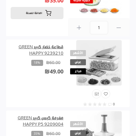
₪35.00
كمية قليلة
اضافة للسلة
0
قطاعة خضار كبير GREEN
الأشهر
HAPPY 9239210
عرض
₪60.00
-18%
₪49.00
مباع
0
مفرمة كبس كبير GREEN
الأشهر
HAPPY P5 9209004
عرض
₪60.00
-35%