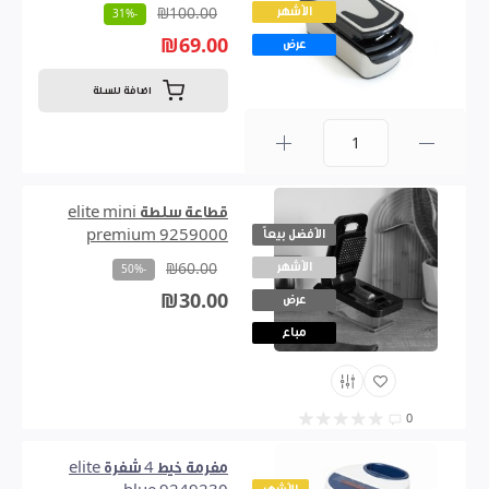
الأشهر
₪100.00
-31%
₪69.00
عرض
اضافة للسلة
0
قطاعة سلطة elite mini
الأفضل بيعاً
premium 9259000
الأشهر
₪60.00
-50%
₪30.00
عرض
مباع
0
مفرمة خيط 4 شفرة elite