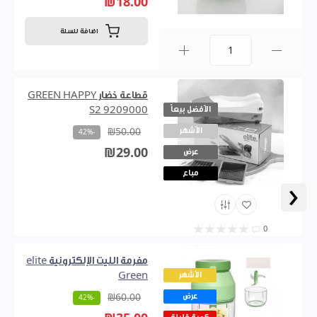
₪18.00
اضافة للسلة
0
قطاعة خضار GREEN HAPPY
الأفضل بيعاً
S2 9209000
الأشهر
₪50.00
-42%
₪29.00
عرض
مباع
‹
0
مفرمة الليت الإلكترونية elite
الأشهر
Green
عرض
₪60.00
-42%