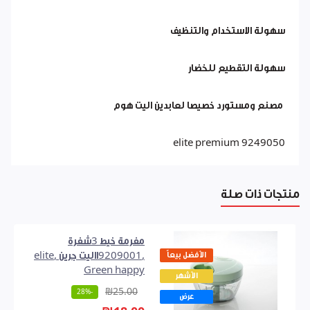
سهولة الاستخدام والتنظيف
سهولة التقطيع للخضار
مصنع ومستورد خصيصا لعابدين اليت هوم
elite premium 9249050
منتجات ذات صلة
مفرمة خيط 3شفرة
الأفضل بيعاً
,9209001االيت جرين ,elite
Green happy
الأشهر
₪25.00
-28%
عرض