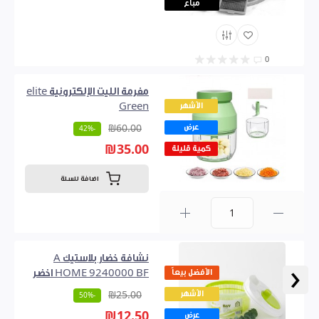
مباع
0
مفرمة الليت الإلكترونية elite
الأشهر
Green
عرض
₪60.00
-42%
₪35.00
كمية قليلة
اضافة للسلة
0
نشافة خضار بلاستيك A
‹
الأفضل بيعاً
HOME 9240000 BF اخضر
الأشهر
₪25.00
-50%
₪12.50
عرض