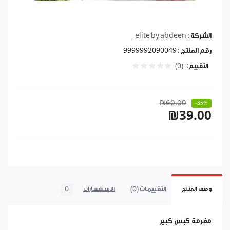
الشركة :
elite by abdeen
رقم المنتج :
9999992090049
التقييم:
(0)
₪60.00
-35%
₪39.00
التقييمات (0)
0
وصف المنتج
الاستفسارات
مفرمة كبس كبير