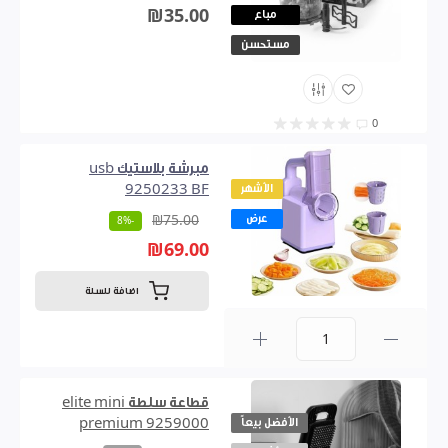
₪35.00
مباع
مستحسن
0
مبرشة بلاستيك usb
الأشهر
9250233 BF
عرض
₪75.00
-8%
₪69.00
اضافة للسلة
0
قطاعة سلطة elite mini
الأفضل بيعاً
premium 9259000