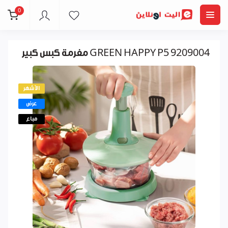
0
مفرمة كبس كبير GREEN HAPPY P5 9209004
الأشهر
عرض
مباع