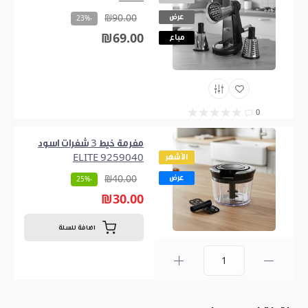
عرض
₪90.00
-23%
₪69.00
مباع
0
مفرمة خيط 3 شفرات اسود
الأشهر
ELITE 9259040
عرض
₪40.00
-25%
₪30.00
اضافة للسلة
0