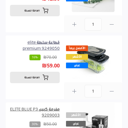
اضافة للسلة
0
قطاعة سلطة elite
الأفضل بيعاً
premium 9249050
الأشهر
₪70.00
-16%
₪59.00
عرض
اضافة للسلة
0
مفرمة كبس ELITE BLUE P3
الأشهر
9209003
عرض
₪50.00
-30%