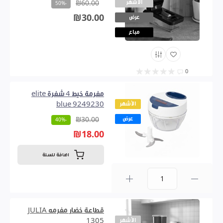
الأشهر
₪60.00
-50%
₪30.00
عرض
مباع
0
مفرمة خيط 4 شفرة elite
الأشهر
blue 9249230
عرض
₪30.00
-40%
₪18.00
اضافة للسلة
0
قطاعة خضار مفرمه JULIA
الأشهر
1305