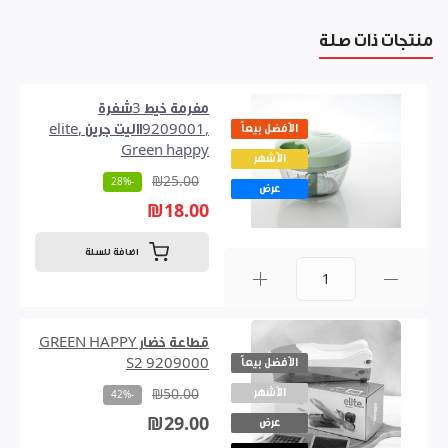
منتجات ذات صلة
مفرمة خيط 3شفرة
الأفضل بيعاً
,9209001االيت جرين ,elite
Green happy
الأشهر
₪25.00
-28%
عرض
₪18.00
اضافة للسلة
0
قطاعة خضار GREEN HAPPY
الأفضل بيعاً
S2 9209000
الأشهر
₪50.00
-42%
₪29.00
عرض