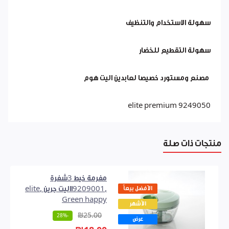
سهولة الاستخدام والتنظيف
سهولة التقطيع للخضار
مصنع ومستورد خصيصا لعابدين اليت هوم
elite premium 9249050
منتجات ذات صلة
مفرمة خيط 3شفرة
الأفضل بيعاً
,9209001االيت جرين ,elite
Green happy
الأشهر
₪25.00
-28%
عرض