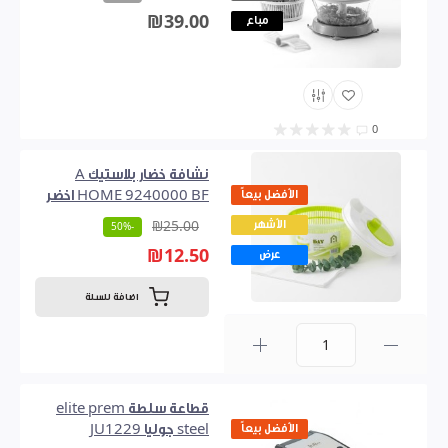
₪39.00
مباع
0
نشافة خضار بلاستيك A
الأفضل بيعاً
HOME 9240000 BF اخضر
الأشهر
₪25.00
-50%
₪12.50
عرض
اضافة للسلة
0
قطاعة سلطة elite prem
الأفضل بيعاً
steel جوليا JU1229