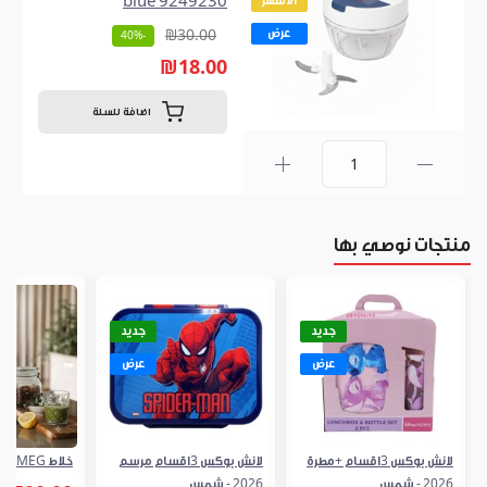
الأشهر
blue 9249230
عرض
₪30.00
-40%
₪18.00
اضافة للسلة
0
منتجات نوصي بها
جديد
جديد
عرض
عرض
لانش بوكس 3اقسام +مطرة
لانش بوكس 3اقسام مرسم
خلاط SMEG
2026 - شمس
2026 - شمس