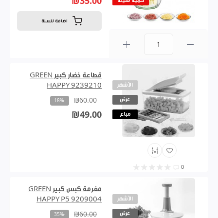
₪35.00
كمية قليلة
اضافة للسلة
0
قطاعة خضار كبير GREEN
الأشهر
HAPPY 9239210
عرض
₪60.00
-18%
₪49.00
مباع
0
مفرمة كبس كبير GREEN
الأشهر
HAPPY P5 9209004
عرض
₪60.00
-35%