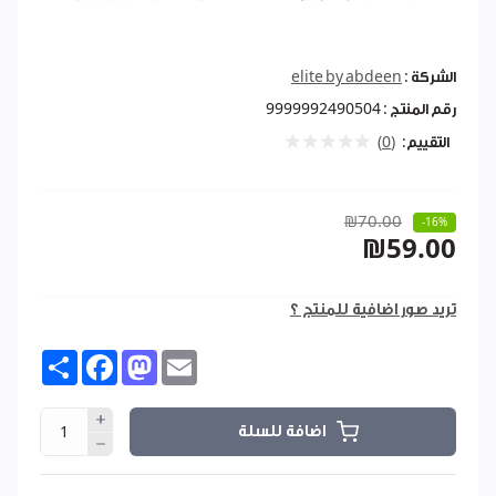
الشركة :
elite by abdeen
رقم المنتج :
9999992490504
التقييم:
(0)
₪70.00
-16%
₪59.00
تريد صور اضافية للمنتج ؟
Share
Facebook
Mastodon
Email
اضافة للسلة