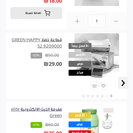
₪18.00
اضافة للسلة
0
قطاعة خضار GREEN HAPPY
الأفضل بيعاً
S2 9209000
الأشهر
₪50.00
-42%
₪29.00
عرض
مباع
‹
0
مفرمة الليت الإلكترونية elite
الأشهر
Green
عرض
₪60.00
-42%