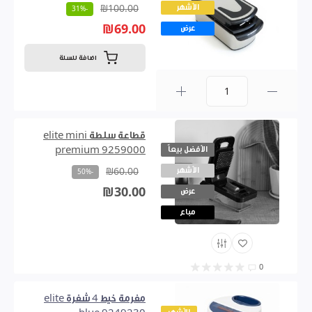
الأشهر
₪100.00
-31%
₪69.00
عرض
اضافة للسلة
0
قطاعة سلطة elite mini
الأفضل بيعاً
premium 9259000
الأشهر
₪60.00
-50%
₪30.00
عرض
مباع
0
مفرمة خيط 4 شفرة elite