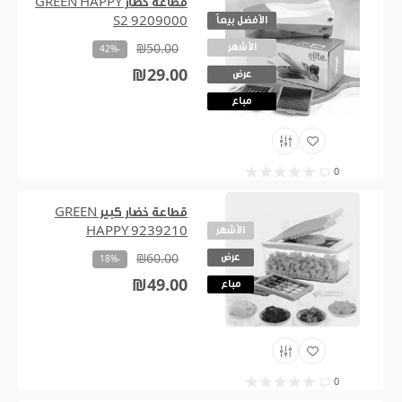
قطاعة خضار GREEN HAPPY
الأفضل بيعاً
S2 9209000
الأشهر
₪50.00
-42%
₪29.00
عرض
مباع
0
قطاعة خضار كبير GREEN
الأشهر
HAPPY 9239210
عرض
₪60.00
-18%
₪49.00
مباع
0