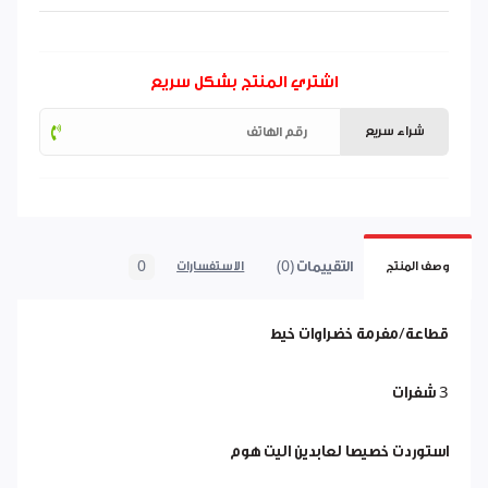
اشتري المنتج بشكل سريع
شراء سريع
التقييمات (0)
0
وصف المنتج
الاستفسارات
قطاعة/مفرمة خضراوات خيط
3 شفرات
استوردت خصيصا لعابدين اليت هوم