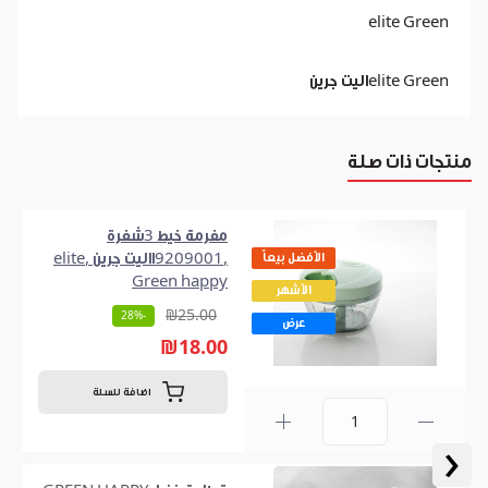
elite Green
elite Greenاليت جرين
منتجات ذات صلة
مفرمة خيط 3شفرة
الأفضل بيعاً
,9209001االيت جرين ,elite
Green happy
الأشهر
₪25.00
-28%
عرض
₪18.00
اضافة للسلة
‹
0