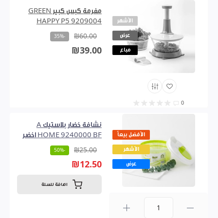
مفرمة كبس كبير GREEN
الأشهر
HAPPY P5 9209004
عرض
₪60.00
-35%
₪39.00
مباع
0
نشافة خضار بلاستيك A
الأفضل بيعاً
HOME 9240000 BF اخضر
الأشهر
₪25.00
-50%
₪12.50
عرض
اضافة للسلة
0