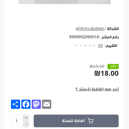
الشركة :
elite by abdeen
رقم المنتج :
9999992090018
التقييم:
(0)
₪25.00
-28%
₪18.00
تريد صور اضافية للمنتج ؟
Share
Facebook
Mastodon
Email
اضافة للسلة