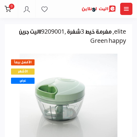
0
مفرمة خيط 3شفرة ,9209001االيت جرين ,elite
Green happy
الأفضل بيعاً
الأشهر
عرض