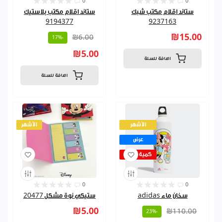
0
0
ستاند اقلام مكتب شبك
ستاند اقلام مكتب بلاستيك
9194377
9237163
₪15.00
₪6.00
-17%
₪5.00
اضافة للسلة
اضافة للسلة
الأشهر
الأشهر
عرض
كمية قليلة
0
0
سخان ماء adidas
ستيكي نوة مشكل 20477
₪5.00
₪110.00
-23%