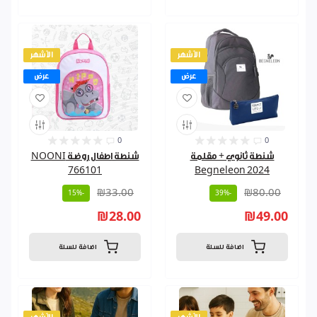
الأشهر
الأشهر
عرض
عرض
0
0
شنطة ثانوي + مقلمة
شنطة اطفال روضة NOONI
766101
Begneleon 2024
₪33.00
₪80.00
-15%
-39%
₪28.00
₪49.00
اضافة للسلة
اضافة للسلة