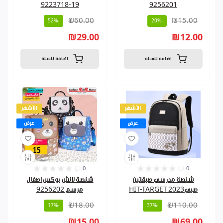
9223718-19
9256201
₪60.00
₪15.00
-52%
-20%
₪29.00
₪12.00
اضافة للسلة
اضافة للسلة
الأشهر
الأشهر
عرض
عرض
0
0
شنطة مدرسي طبقتين
شنطة لانش بوكس اطفال
طبي2023 HIT-TARGET
مرسم 9256202
₪18.00
₪110.00
-17%
-37%
₪15.00
₪69.00