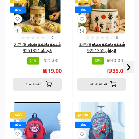
الأشهر
الأشهر
عرض
عرض
0
0
شنطة حافظة طعام28*33
شنطة حافظة طعام 28*22
قماش 9251352
قماش 9251351
₪25.00
₪40.00
‹
-24%
-13%
₪19.00
₪35.00
اضافة للسلة
اضافة للسلة
الأشهر
الأشهر
عرض
عرض