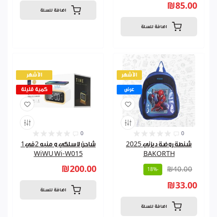
₪85.00
اضافة للسلة
اضافة للسلة
الأشهر
الأشهر
عرض
كمية قليلة
0
0
شنطة روضة ديزني 2025
شاحن لاسلكي و منبه 2في1
WiWU Wi-W015
BAKORTH
₪200.00
₪40.00
-18%
₪33.00
اضافة للسلة
اضافة للسلة