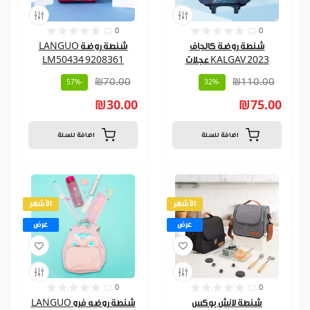
0
0
شنطة روضة كالجاف
شنطة روضة LANGUO
KALGAV 2023 عجلات
LM50434 9208361
₪70.00
₪110.00
-57%
-32%
₪30.00
₪75.00
اضافة للسلة
اضافة للسلة
الأشهر
الأشهر
عرض
عرض
0
0
شنطة لانش بوكس
شنطة روضه فرو LANGUO