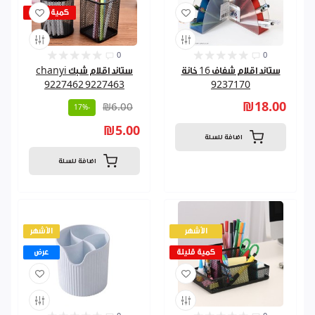
كمية قليلة
0
0
ستاند اقلام شفاف 16 خانة
ستاند اقلام شبك chanyi
9227462 9227463
9237170
₪18.00
₪6.00
-17%
₪5.00
اضافة للسلة
اضافة للسلة
الأشهر
الأشهر
كمية قليلة
عرض