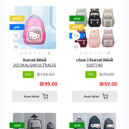
جديد
الأشهر
الأشهر
عرض
عرض
0
0
شنطة مدرسية 3 سحاب
شنطة مدرسية
2023KALGAV ULTRALIG
9267140
₪160.00
₪70.00
-38%
-16%
₪99.00
₪59.00
اضافة للسلة
اضافة للسلة
جديد
جديد