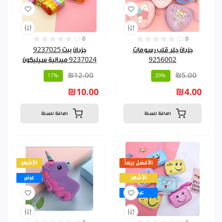
0
0
جزدان جلد قلب رسومات
جزدان ببت 9237025
9256002
9237024 ميدالية سيليكون
₪12.00
₪5.00
-17%
-20%
₪10.00
₪4.00
اضافة للسلة
اضافة للسلة
الأفضل بيعاً
الأشهر
الأشهر
عرض
عرض