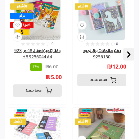
الأشهر
الأشهر
عرض
كمية قليلة
0
0
‹
دفتر ملاحظات برق لميع
دفتر تلوين اطفال 48 ص 923
HB 9256044 A4
9256150
₪12.00
₪6.00
-17%
₪5.00
اضافة للسلة
اضافة للسلة
الأشهر
الأشهر