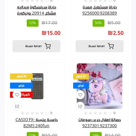
0
0
جزدان مستطيل معدن
جزدان سيلسكون ميداليه
9208389 9256000
مشكل 20914 يونيكورن
₪17.00
₪5.00
-12%
-50%
₪15.00
₪2.50
اضافة للسلة
اضافة للسلة
الأشهر
الأشهر
عرض
عرض
كمية قليلة
0
0
حصالة اطفال حديد رسومات
حاسبة علمية CASIO FX-
82MS 240fun
9237300 9237301
₪55.00
₪14.00
-11%
-14%