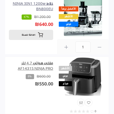
خلاط NINJA 3IN1 1200w
الأفضل بيعاً
BN800EU
الأشهر
₪1 200.00
-47%
₪640.00
عرض
اضافة للسلة
0
مقلى هوائي 4.7 لتر
الأشهر
AF1431S NINJA PRO
عرض
₪600.00
-8%
₪550.00
مباع
0