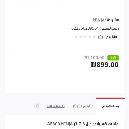
الشركة :
NINJA
رقم المنتج :
622356239561
التقييم:
(0)
₪1 100.00
-18%
₪899.00
التقييمات (0)
0
وصف المنتج
الاستفسارات
مقلى كهربائي دبل 7.6لتر AF300 NINJA