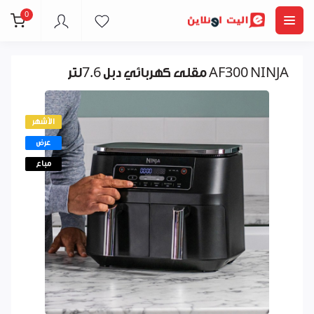
0
مقلى كهربائي دبل 7.6لتر AF300 NINJA
الأشهر
عرض
مباع