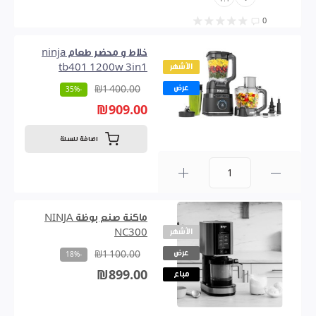
0
خلاط و محضر طعام ninja
الأشهر
tb401 1200w 3in1
عرض
₪1 400.00
-35%
₪909.00
اضافة للسلة
0
ماكنة صنع بوظة NINJA
الأشهر
NC300
عرض
₪1 100.00
-18%
₪899.00
مباع