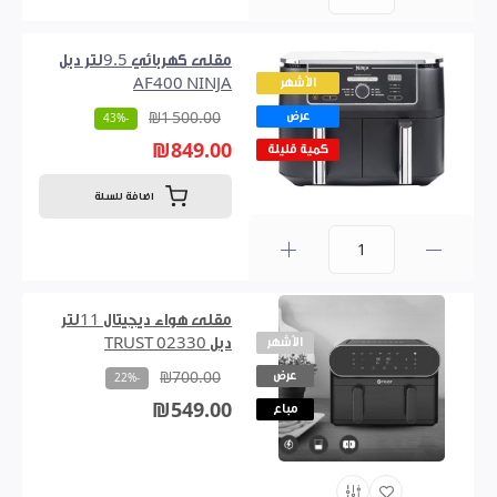
0
مقلى كهربائي 9.5لتر دبل
الأشهر
AF400 NINJA
عرض
₪1 500.00
-43%
₪849.00
كمية قليلة
اضافة للسلة
0
مقلى هواء ديجيتال 11لتر
الأشهر
دبل TRUST 02330
عرض
₪700.00
-22%
₪549.00
مباع