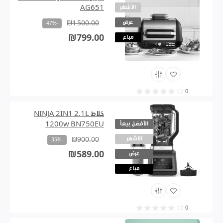
الأشهر
AG651
عرض
₪1 500.00
-47%
₪799.00
مباع
0
خلاط NINJA 2IN1 2.1L
الأفضل بيعاً
1200w BN750EU
الأشهر
₪900.00
-35%
₪589.00
عرض
مباع
0