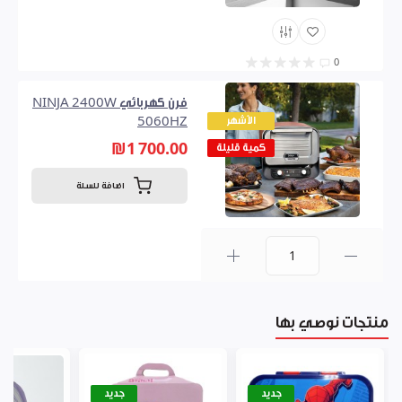
0
فرن كهربائي NINJA 2400W
الأشهر
5060HZ
₪1 700.00
كمية قليلة
اضافة للسلة
0
منتجات نوصي بها
جديد
جديد