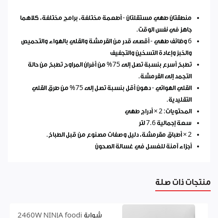
منطقتان طهي مستقلتان - أطعمة مختلفة، برامج مختلفة، كلاهما
جاهز في نفس الوقت.
6 وظائف طهي - أقصى قدر من القرمشة والقلي بالهواء والتحميص
والخبز وإعادة التسخين والتجفيف
تطبخ أسرع بنسبة تصل إلى 75% من أفران المراوح تطبخ من حالة
التجمد إلى القرمشة.
القلي الهوائي - دهون أقل بنسبة تصل إلى 75% من طرق القلي
التقليدية.
المحتويات: 2 × أدراج طهي
سعة إجمالية 7.6 لتر
2 × أطباق مقرمشة، دليل وصفات مصنوع من قبل الطباخ.
أجزاء آمنة للغسل في غسالة الصحون
منتجات ذات صلة
شواية 2460W NINJA foodi