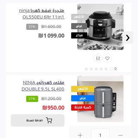
طنجرة ضغط كهربا ninja
الأشهر
OL550EU 6ltr 11in1
عرض
₪1 600.00
-31%
‹
₪1 099.00
مباع
0
مقلى كهربائي NINJA
الأشهر
DOUBLE 9.5L SL400
عرض
₪1 200.00
-21%
₪950.00
كمية قليلة
اضافة للسلة