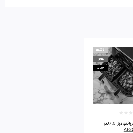
الأشهر
عرض
مباع
مقلى كهربائي دبل 7.6لتر
AF3