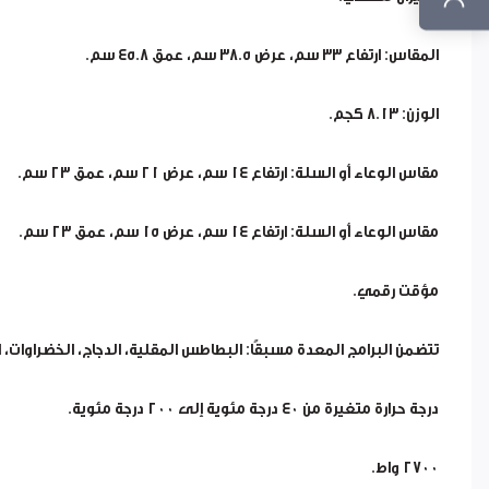
المقاس: ارتفاع ٣٣ سم، عرض ٣٨.٥ سم، عمق ٤٥.٨ سم.
الوزن: ٨.١٣ كجم.
مقاس الوعاء أو السلة: ارتفاع ١٤ سم، عرض ٢١ سم، عمق ٢٣ سم.
مقاس الوعاء أو السلة: ارتفاع ١٤ سم، عرض ١٥ سم، عمق ٢٣ سم.
مؤقت رقمي.
تتضمن البرامج المعدة مسبقًا: البطاطس المقلية، الدجاج، الخضراوات،
درجة حرارة متغيرة من ٤٠ درجة مئوية إلى ٢٠٠ درجة مئوية.
٢٧٠٠ واط.