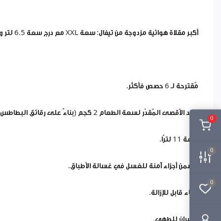
أكبر مقلاة هوائية مزدوجة من تيفال: سعة XXL مع درج سعة 6.5 لتر ودرج سعة 4.5 لتر - مثالية لـ 8 إلى 10 أشخاص.
مُقترحة لـ 6 حصص فأكثر.
الحد الأقصى المُقدّر لسعة الطعام 2 كجم (بناءً على رقائق البطاطس المجمدة).
0
سعة 11 لترًا.
0
تتضمن أجزاء آمنة للغسل في غسالة الأطباق.
0
وعاء قابل للإزالة.
حجيران للطهي.