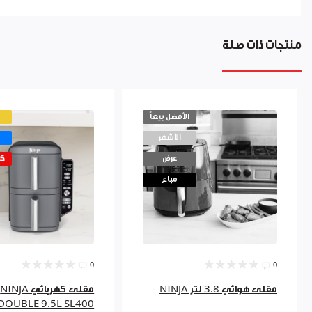
منتجات ذات صلة
الأفضل بيعاً
الأشهر
عرض
كم
مباع
0
0
مقلى هوائي 3.8 لتر NINJA
مقلى كهربائي NINJA
DOUBLE 9.5L SL400