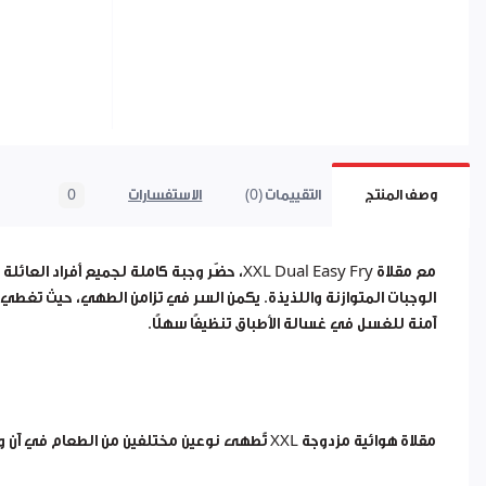
وصف المنتج
التقييمات (0)
الاستفسارات
0
مع مقلاة XXL Dual Easy Fry، حضّر وجبة كا
الوجبات المتوازنة واللذيذة. يكمن السر في تزامن الطهي، حيث تغطي درج
آمنة للغسل في غسالة الأطباق تنظيفًا سهلًا.
مقلاة هوائية مزدوجة XXL تُطهى نوعين مختلفين من الطعام في آن واحد، لوجبة كاملة جاهزة دفعة واحدة.