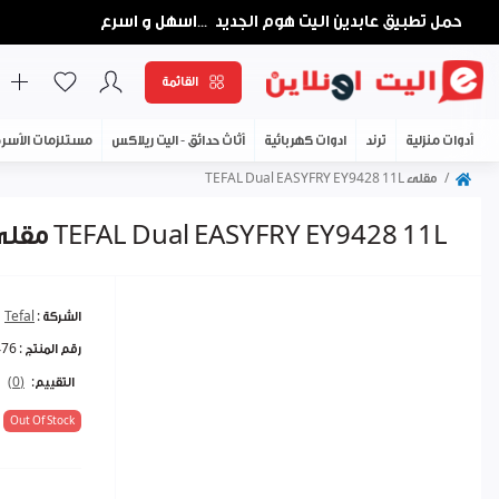
حمل تطبيق عابدين اليت هوم الجديد
اسهل و اسرع
...
القائمة
أدوات منزلية
ترند
ادوات كهربائية
أثاث حدائق - اليت ريلاكس
مستلزمات الأسر
مقلى TEFAL Dual EASYFRY EY9428 11L
مقلى TEFAL Dual EASYFRY EY9428 11L
الشركة :
Tefal
رقم المنتج :
476
التقييم:
(0)
Out Of Stock