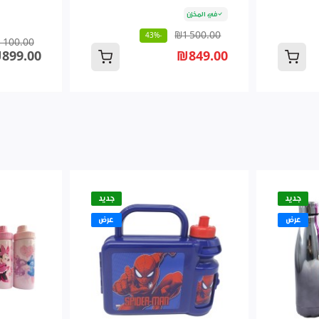
في المخزن
₪1 500.00
-43%
 100.00
899.00
₪849.00
جديد
جديد
عرض
عرض