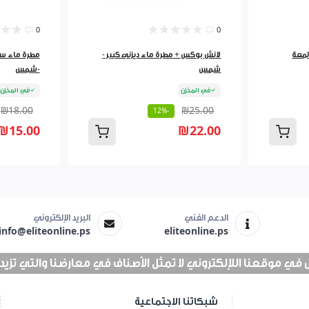
0
0
نينة ثيرموس ستانلس 750لمعة
لانش بوكس + مطرة ماء ديزني كبير -
شمس
-شمس
في المخزن
في المخزن
₪18.00
₪25.00
-12%
₪15.00
₪22.00
الدعم الفني
البريد الإلكتروني
info@eliteonline.ps
eliteonline.ps
 موقعنا اللإلكتروني لا تمثل الأصناف في معارضنا والتي تزيد عن 25 الف 
شبكاتنا الاجتماعية