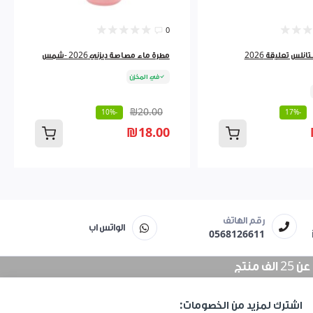
0
مطرة ماء ستانلس تعليقة 2026
مطرة ماء مصاصة ديزني 2026 -شمس
في المخزن
₪20.00
-10%
-17%
₪18.00
رقم الهاتف
الواتس اب
0568126611
منتج
اشترك لمزيد من الخصومات: