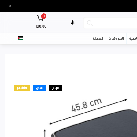
X
0
₪0.00
سية
العروضات
الجملة
مباع
عرض
الأشهر