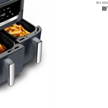
₪1 000
₪