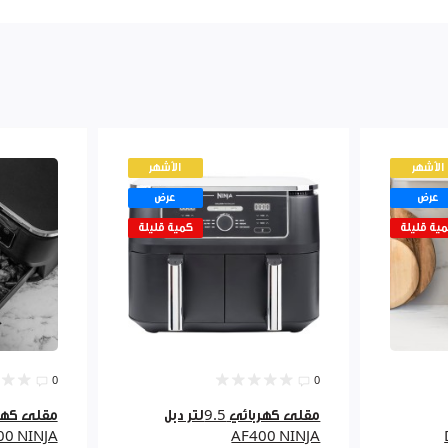
الأشهر
الأشهر
عرض
عرض
ية قليلة
كمية قليلة
0
0
مقلى كهربائي 9.5لتر دبل
00 NINJA
AF400 NINJA