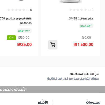
0
0
طقم سكاكين SMEG
ق
9240640
في المخزن
في المخزن
₪30.00
₪0.00
-17%
₪25.00
₪1 500.00
نحن هنا دائما لمساعدتك
يمكنك التواصل معنا من خلال الطرق التالية
الأصناف والعروض في
معلومات
الأشهر