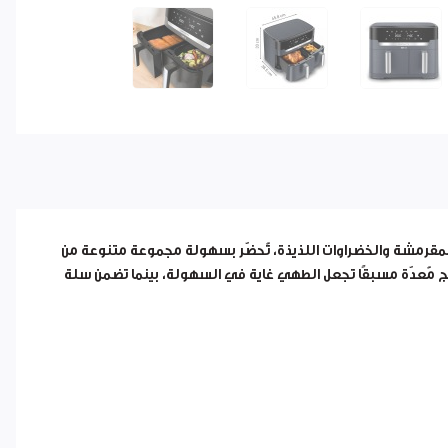
المقلية المقرمشة والخضراوات اللذيذة، تُحضّر بسهولة مجموعة متنوعة من
برامج مُعدّة مسبقًا تجعل الطهي غاية في السهولة، بينما تضمن سلة