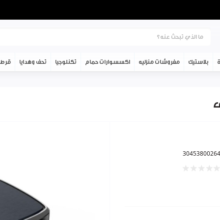
ة
بلاستيك
مفروشات منزليه
اكسسوارات حمام
تكنلوجيا
تحف وهدايا
قرطا
3045380026