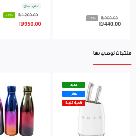
في المخزن
₪1 200.00
-21%
₪900.00
-51%
₪950.00
₪440.00
منتجات نوصي بها
جديد
عرض
كمية قليلة