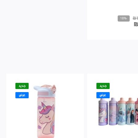
₪1
-18%
₪
جديد
جديد
عرض
عرض