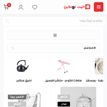
0
أدوات منزلية
 سفرة - بورسلان
طاولات الكوي - مناشر الغسيل
اباريق وبكارج
الأشهر
الأفضل بيعاً
مباع
الأشهر