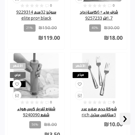
0
0
شاف ماء + 6كاسة زجاج
سوتيز 32سم 9229314
1.7لتر 9257233
elite pro+ black
₪150.00
₪30.00
-21%
-40%
₪119.00
₪18.00
الأشهر
الأشهر
مباع
عرض
مباع
0
0
شوكة حجم صغير عدد
شفاط تفريغ كيس هواء
‹
3ستانلس ستيل rich
شفط 9240090
₪10.00
₪8.00
-56%
₪3.50