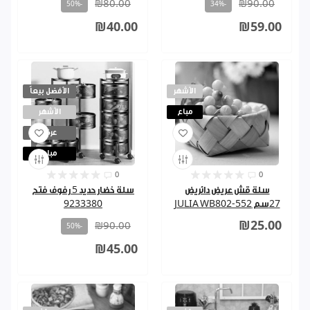
₪80.00
₪90.00
-50%
-34%
₪40.00
₪59.00
الأشهر
الأفضل بيعاً
مباع
الأشهر
عرض
مباع
0
0
سلة قش عريض دائريض
سلة خضار حديد 5 رفوف فتح
27سم JULIA WB802-552
9233380
₪25.00
₪90.00
-50%
₪45.00