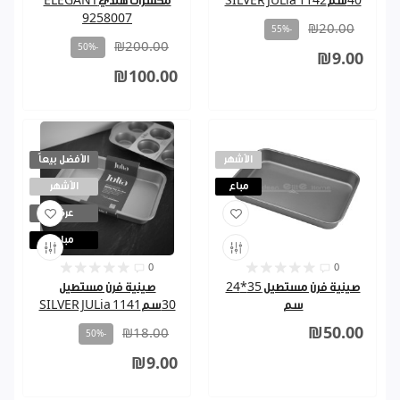
40سمSILVER JULia 1142
مكسرات هنديELEGANT
9258007
₪20.00
-55%
₪200.00
-50%
₪9.00
₪100.00
الأشهر
الأفضل بيعاً
مباع
الأشهر
عرض
مباع
0
0
صينية فرن مستطيل 35*24
صينية فرن مستطيل
سم
30سمSILVER JULia 1141
₪50.00
₪18.00
-50%
₪9.00