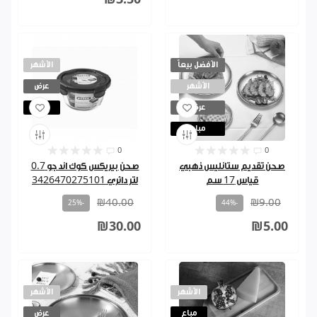
الأفضل بيعاً
الأشهر
الأشهر
عرض
عرض
مباع
مباع
0
0
صحن تقديم ستانليس ذهبي
صحن بيريكس كوك اند جو 0.7
قياس 17 سم
لتر دائري 3426470275101
₪40.00
₪9.00
-25%
-44%
₪30.00
₪5.00
الأشهر
الأشهر
مباع
عرض