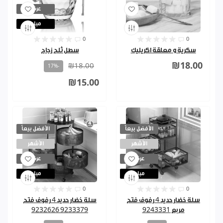
عرض
مباع
0
0
سكرية و معلقة اكريليك
سطل ثلج زجاج
₪18.00
₪18.00
-17%
₪15.00
الأفضل بيعاً
الأفضل بيعاً
الأشهر
الأشهر
عرض
عرض
مباع
مباع
0
0
سلة خضار حديد 4 رفوف فتح
سلة خضار حديد 4 رفوف فتح
مربع 9243331
9233379 9232626