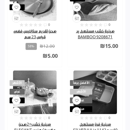
مباع
0
0
صينية خشب مستطيل يد
صحن تقديم ستانليس فضي
BAMBOO 9208671
قياس 23 سم
₪15.00
₪12.00
-58%
₪5.00
الأفضل بيعاً
الأشهر
الأشهر
عرض
عرض
مباع
مباع
0
0
صينية فرن مستطيل
صينية خشب+2صحن