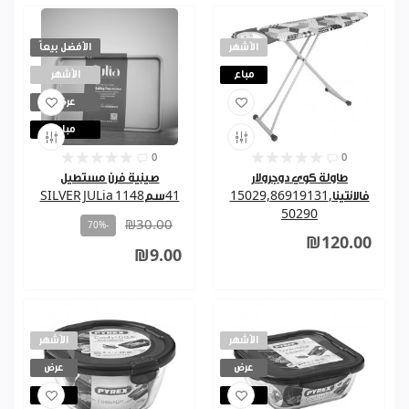
الأشهر
الأفضل بيعاً
مباع
الأشهر
عرض
مباع
0
0
طاولة كوي دوجرولار
صينية فرن مستطيل
فالانتينا,15029,86919131
41سمSILVER JULia 1148
50290
₪30.00
-70%
₪120.00
₪9.00
الأشهر
الأشهر
عرض
عرض
مباع
مباع