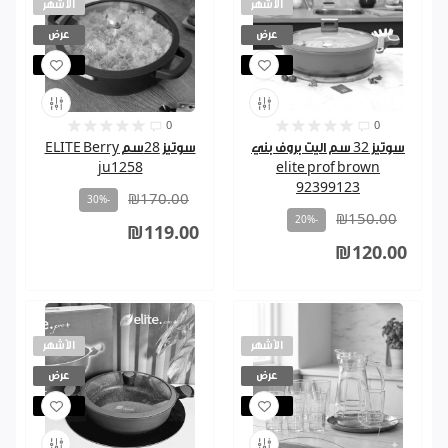
الأشهر
الأشهر
عرض
عرض
مباع
مباع
0
0
سوتيز 32 سم اليت بروف بني
سوتيز 28سم ELITE Berry
ju1258
elite prof brown
92399123
₪170.00
-30%
₪150.00
-20%
₪119.00
₪120.00
الأشهر
الأشهر
عرض
عرض
مباع
مباع