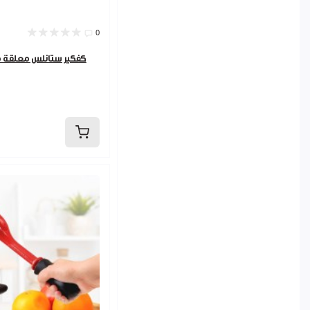
0
كفكير ستانلس معلقة مبسط يد 2 