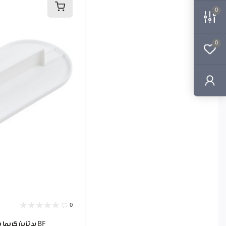
0
مخدات طبية و قرن elite
اليت برو اخضر
اليت بروف
0
اليت توب اخضر
اليت شيف
اليت كاست
اليت لوكس سكني
اليت يوني ارزق
0
يد تزين كريما بلاستيك 9240498 BF