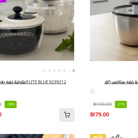
0
نشافة خضار بلاستيك ELITE BLUE 9239212
0
₪100.00
-38%
-21%
0
₪79.00
الأشهر