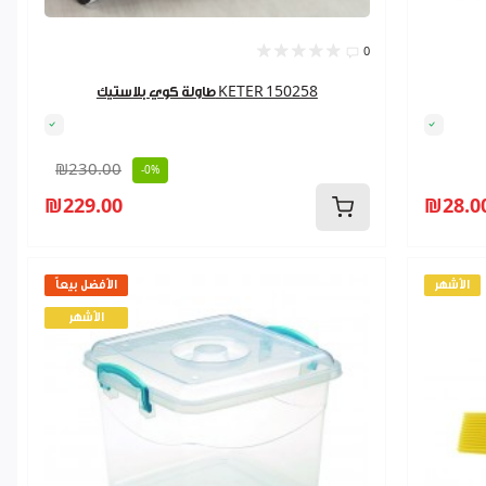
0
طاولة كوي بلاستيك KETER 150258
₪230.00
-0%
₪229.00
₪28.0
الأشهر
الأفضل بيعاً
الأشهر