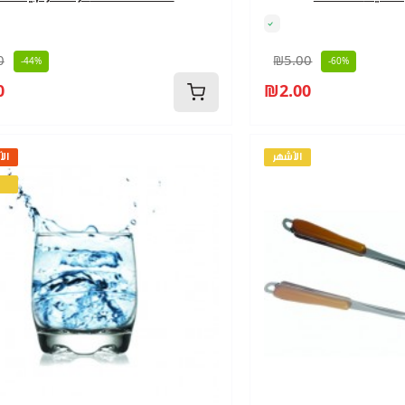
0
₪5.00
-44%
-60%
0
₪2.00
الأشهر
الأ