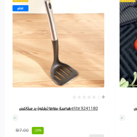
عرض
0
هراسة بطاطا تيفلون يد ستانلس elite 9241180
₪7.00
-29%