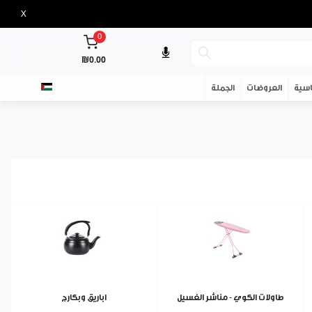
X
0
₪0.00
سية
العروضات
الجملة
طاولات الكوي - مناشر الغسيل
اباريق وبكارج