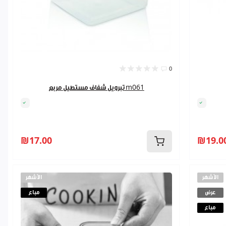
0
تبرويل شفاف مستطيل مربع m061
₪17.00
₪19.0
الأشهر
الأشهر
عرض
مباع
مباع