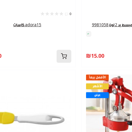
0
لون 9981058
كاسات adora15
0
₪15.00
الأفضل بيعاً
الأشهر
عرض