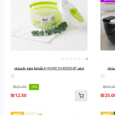
0
نشافة خضار بلاستيك A HOME 9240000 BF اخضر
₪25.00
₪40.0
-50%
₪12.50
₪25.0
الأشهر
الأشهر