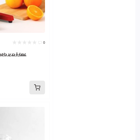
0
عصارة حديد جامبو ,998205,