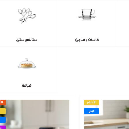
كاسات و فناجين
ستانلس ستيل
ضيافة
الأشهر
الأ
عرض
م