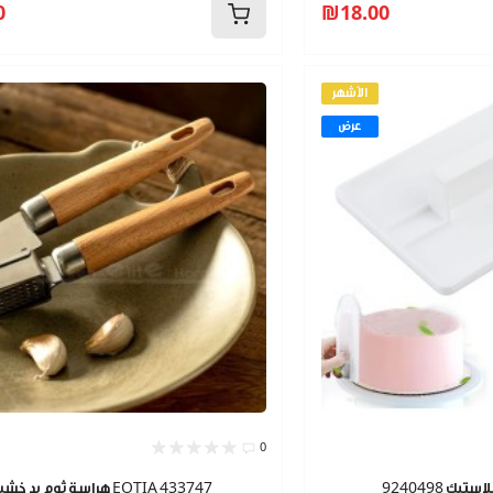
0
₪18.00
الأشهر
عرض
0
هراسة ثوم يد خشب EOTIA 433747