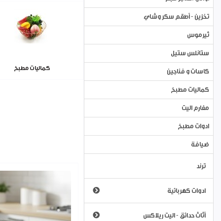
تخزين - أطقم سكر وشاي
ثيرموس
ستانلس ستيل
كماليات مطبخ
كاسات و فناجين
كماليات مطبخ
مفارم اليت
ادوات مطبخ
ضيافة
ترند
ادوات كهربائية
ابريق ماء كهرباء
أثاث حدائق - اليت ريلاكس