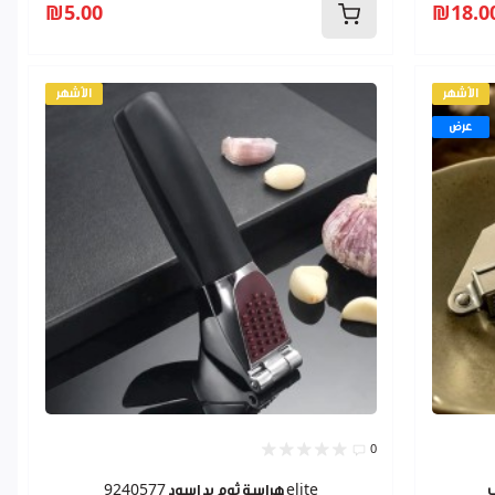
₪5.00
₪18.0
الأشهر
الأشهر
عرض
0
هراسة ثوم يد اسود 9240577 elite