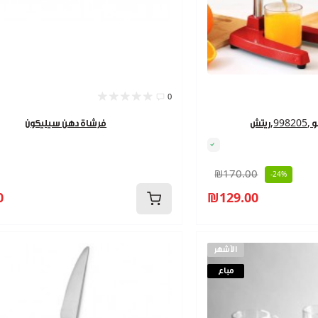
0
ريتش
فرشاة دهن سيليكون
₪170.00
-24%
0
₪129.00
الأشهر
مباع