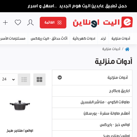
حمل تطبيق عابدين اليت هوم الجديد
اسهل و اسرع
...
القائمة
أدوات منزلية
ترند
ادوات كهربائية
أثاث حدائق - اليت ريلاكس
مستلزمات الأسر
أدوات منزلية
أدوات منزلية
أدوات منزلية
اباريق وبكارج
طاولات الكوي - مناشر الغسيل
أطقم طاولة سفرة - بورسلان
اواني خبز - بايركس
اواني/طناجر طبخ
اواني/طناجر طبخ