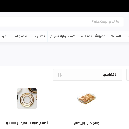
ة
بلاستيك
مفروشات منزليه
اكسسوارات حمام
تكنلوجيا
تحف وهدايا
قرطا
اواني خبز - بايركس
أطقم طاولة سفرة - بورسلان