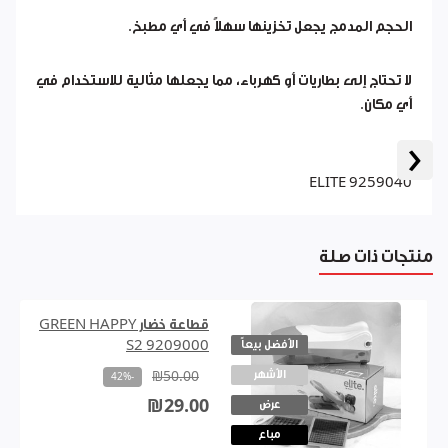
الحجم المدمج يجعل تخزينها سهلاً في أي مطبخ.
لا تحتاج إلى بطاريات أو كهرباء، مما يجعلها مثالية للاستخدام في
أي مكان.
‹
ELITE 9259040
منتجات ذات صلة
قطاعة خضار GREEN HAPPY
الأفضل بيعاً
S2 9209000
الأشهر
₪50.00
-42%
₪29.00
عرض
مباع