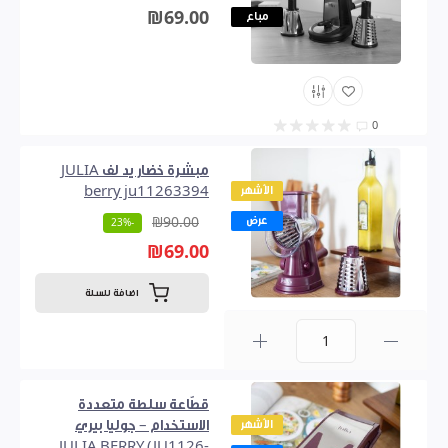
₪69.00
مباع
0
مبشرة خضار يد لف JULIA
الأشهر
berry ju11263394
عرض
₪90.00
-23%
₪69.00
اضافة للسلة
0
قطّاعة سلطة متعددة
الأشهر
الاستخدام – جوليا بيري
JULIA BERRY (JU1126-