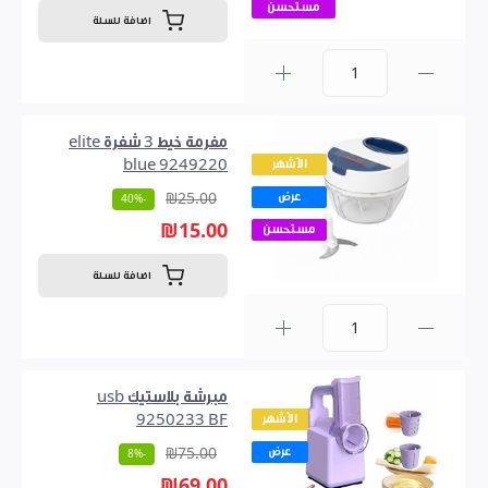
مستحسن
اضافة للسلة
0
مفرمة خيط 3 شفرة elite
الأشهر
blue 9249220
عرض
₪25.00
-40%
₪15.00
مستحسن
اضافة للسلة
0
مبرشة بلاستيك usb
الأشهر
9250233 BF
عرض
₪75.00
-8%
₪69.00