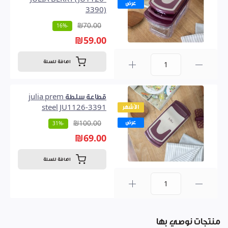
عرض
3390)
₪70.00
-16%
₪59.00
اضافة للسلة
0
قطاعة سلطة julia prem
الأشهر
steel JU1126-3391
عرض
₪100.00
-31%
₪69.00
اضافة للسلة
0
منتجات نوصي بها