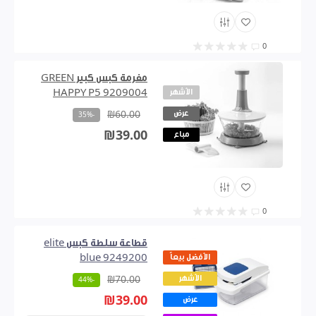
0
مفرمة كبس كبير GREEN
الأشهر
HAPPY P5 9209004
عرض
₪60.00
-35%
₪39.00
مباع
0
قطاعة سلطة كبس elite
الأفضل بيعاً
blue 9249200
الأشهر
₪70.00
-44%
₪39.00
عرض