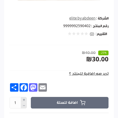
الشركة :
elite by abdeen
رقم المنتج :
9999992590402
التقييم:
(0)
₪40.00
-25%
₪30.00
تريد صور اضافية للمنتج ؟
Share
Facebook
Mastodon
Email
اضافة للسلة