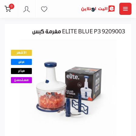
0
مفرمة كبس ELITE BLUE P3 9209003
الأشهر
عرض
مباع
مستحسن