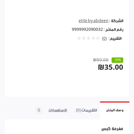
الشركة :
elite by abdeen
رقم المنتج :
9999992090032
التقييم:
(0)
₪50.00
-30%
₪35.00
التقييمات (0)
0
وصف المنتج
الاستفسارات
مفرمة كبس