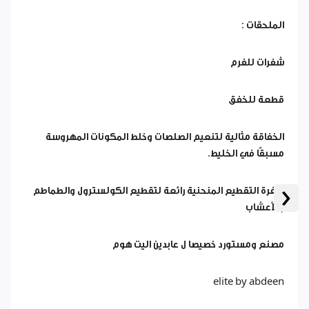
الملحقات :
شفرات للفرم
قطعة للخفق
الخفاقة مثالية لتنعيم الصلصات وخلط المكونات المهروسة
مسبقًا في الخليط.
‹
شفرة التقطيع المنحنية رائعة لتقطيع الكولسترول والطماطم
والأعشاب
مصنع ومستورد خصيصا ل عابدين اليت هوم
elite by abdeen