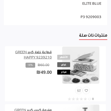
ELITE BLUE
P3 9209003
منتجات ذات صلة
قطاعة خضار كبير GREEN
الأشهر
HAPPY 9239210
عرض
₪60.00
-18%
₪49.00
مباع
0
مفرمة كبس كبير GREEN