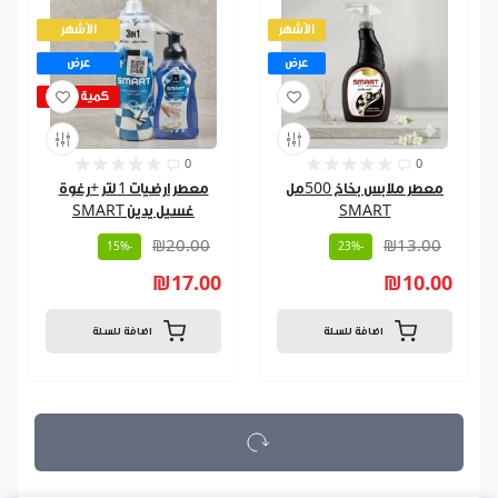
الأشهر
الأشهر
عرض
عرض
كمية قليلة
0
0
معطر ملابس بخاخ 500مل
معطر ارضيات 1 لتر +رغوة
SMART
غسيل يدين SMART
₪20.00
₪13.00
-15%
-23%
₪17.00
₪10.00
اضافة للسلة
اضافة للسلة