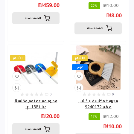
₪459.00
₪10.00
-20%
₪8.00
اضافة للسلة
اضافة للسلة
الأشهر
الأشهر
عرض
0
0
مجرود+ مكنسة يد خشب
مجرود مع عصا مع مكنسة
صغير 9240172
tp-158 titiz
₪20.00
₪12.00
-17%
₪10.00
اضافة للسلة