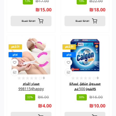
₪17.00
₪22.00
-12%
-18%
₪15.00
₪18.00
اضافة للسلة
اضافة للسلة
الأشهر
الأشهر
عرض
عرض
0
0
مسحوق منظق غسالة
مساج اقدام
كالغون 500غم
9981154happy
₪6.00
₪16.00
-33%
-38%
₪4.00
₪10.00