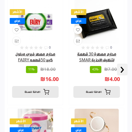
الأشهر
الأشهر
عرض
عرض
0
0
محارم معطرة 30 قطعة
محارم معطر فيري مبلول
لتنظيف الاحذية SMAR
كبير 50قطعه FAIRY
‹
₪18.00
₪7.00
-11%
-43%
₪16.00
₪4.00
اضافة للسلة
اضافة للسلة
الأشهر
الأشهر
عرض
عرض