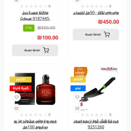
0
0
ماي واي نكتار - 90مل للنساء
ماكنة معدة حبل
,9187445,سمارت
₪450.00
₪350.00
-71%
اضافة للسلة
₪100.00
اضافة للسلة
الأشهر
الأشهر
عرض
كمية قليلة
0
0
مجرفة نقش قوار زريعه اسود
مبوريو ارماني سترونج وذ يو
9251260
بيرفيوم 100مل