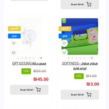
اضافة للسلة
الأشهر
الأشهر
عرض
عرض
0
0
محارم مبلول - SOFTNESS
مجس دخان GPT GS536G
ليدي فاين
₪50.00
-10%
₪4.00
-25%
₪45.00
₪3.00
اضافة للسلة
اضافة للسلة