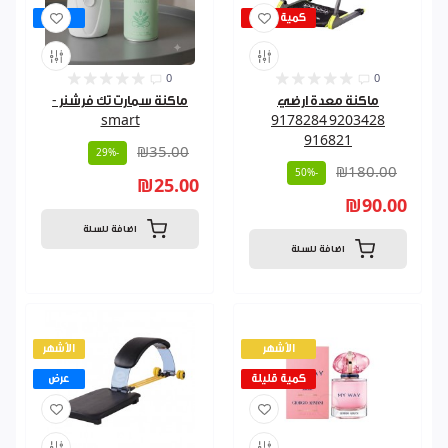
كمية قليلة
عرض
0
0
ماكنة معدة ارضي
ماكنة سمارت تك فرشنر -
smart
9203428 9178284
916821
₪35.00
-29%
₪180.00
-50%
₪25.00
₪90.00
اضافة للسلة
اضافة للسلة
الأشهر
الأشهر
كمية قليلة
عرض