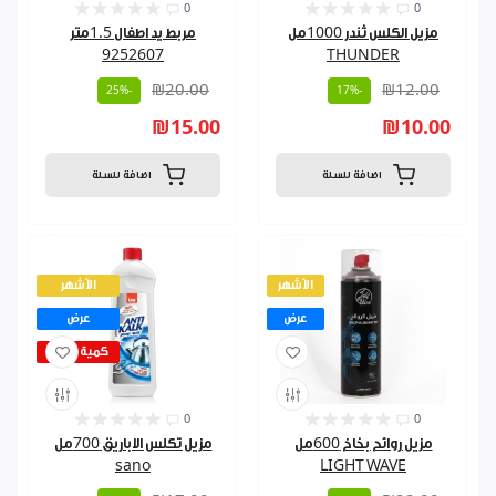
0
0
مزيل الكلس ثندر 1000مل
مربط يد اطفال 1.5متر
9252607
THUNDER
₪20.00
₪12.00
-25%
-17%
₪15.00
₪10.00
اضافة للسلة
اضافة للسلة
الأشهر
الأشهر
عرض
عرض
كمية قليلة
0
0
مزيل روائح بخاخ 600مل
مزيل تكلس الاباريق 700مل
sano
LIGHT WAVE