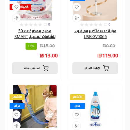
كمية قليلة
0
0
مراية عدسة تكبير مع ضوء
محارم معطرة عدد50
USB GV0066
لنشافات الغسيل SMART
₪15.00
₪0.00
-13%
₪13.00
₪119.00
اضافة للسلة
اضافة للسلة
الأشهر
الأشهر
عرض
عرض