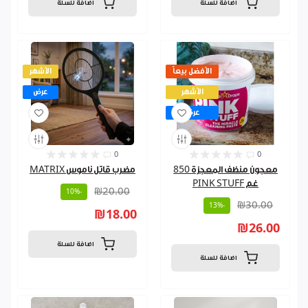
اضافة للسلة
اضافة للسلة
الأفضل بيعاً
الأشهر
الأشهر
عرض
عرض
0
0
معجون منظف المعجزة 850
مضرب قاتل ناموس MATRIX
غم PINK STUFF
₪20.00
-10%
₪30.00
-13%
₪18.00
₪26.00
اضافة للسلة
اضافة للسلة