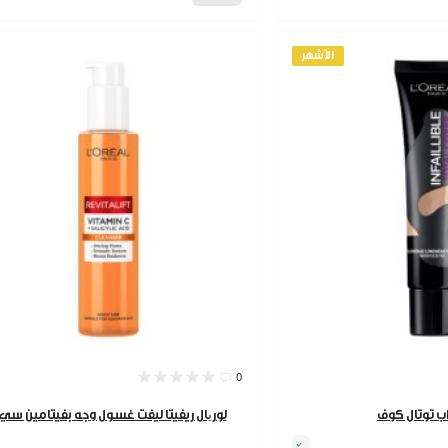
الأشهر
0
اب توتال كوف
لوریال ريفيتا ليفت غسول وجه بفيتامين س