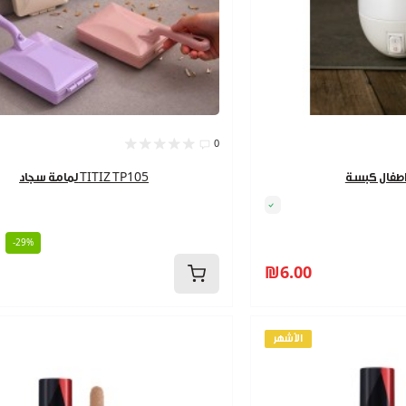
0
لمامة سجاد TITIZ TP105
-29%
₪6.00
الأشهر