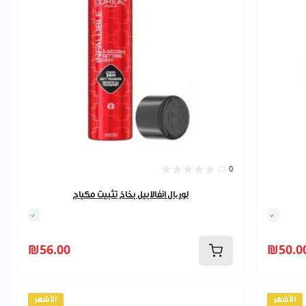
0
لوریال انفالابيل بخاخ تثبيت مكياج
₪56.00
₪50.0
الأشهر
الأشهر