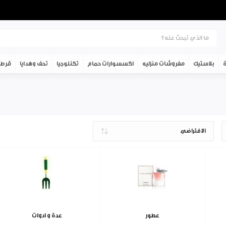
ة
بلاستيك
مفروشات منزليه
اكسسوارات حمام
تكنلوجيا
تحف وهدايا
قرطا
عطور
عدة و ادوات