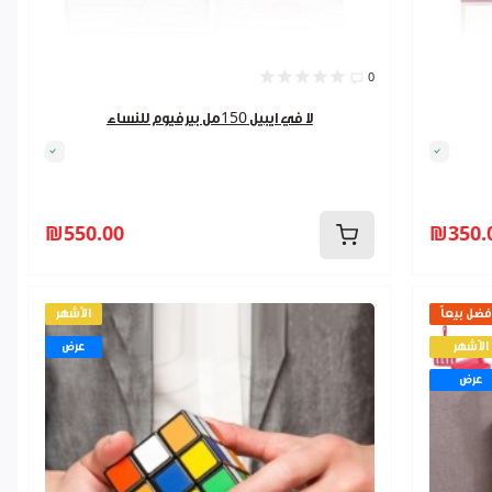
0
لا في ايبيل 150مل بيرفيوم للنساء
₪550.00
₪350.
فضل بيعاً
الأشهر
الأشهر
عرض
عرض