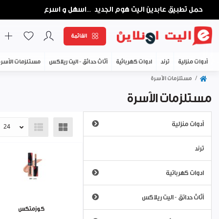
حمل تطبيق عابدين اليت هوم الجديد
اسهل و اسرع
...
القائمة
أدوات منزلية
ترند
ادوات كهربائية
أثاث حدائق - اليت ريلاكس
مستلزمات الأسر
مستلزمات الأسرة
مستلزمات الأسرة
أدوات منزلية
اباريق وبكارج
ترند
طاولات الكوي - مناشر الغسيل
ادوات كهربائية
أطقم طاولة سفرة - بورسلان
ابريق ماء كهرباء
أثاث حدائق - اليت ريلاكس
اواني خبز - بايركس
كوزمتكس
العناية الشخصية
اواني/طناجر طبخ
عشب صناعي