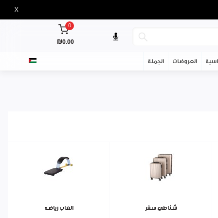
X
0
₪0.00
سية
العروضات
الجملة
شناطي سفر
العاب رياضه