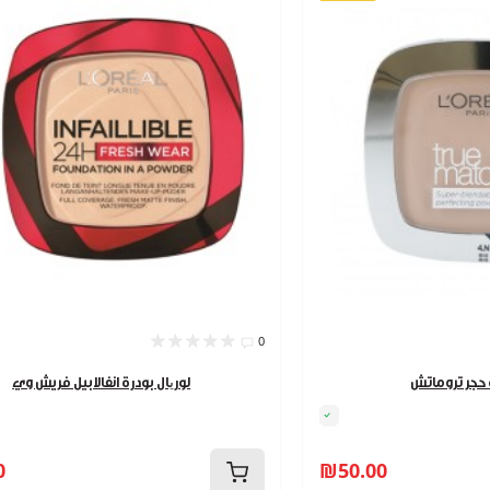
0
ة حجر تروماتش
لوریال بودرة انفالابيل فريش وي
0
₪50.00