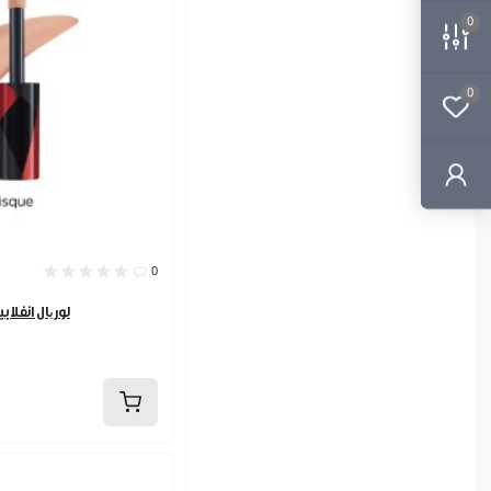
0
اليت يوني ارزق
0
0
لوریال انفلا