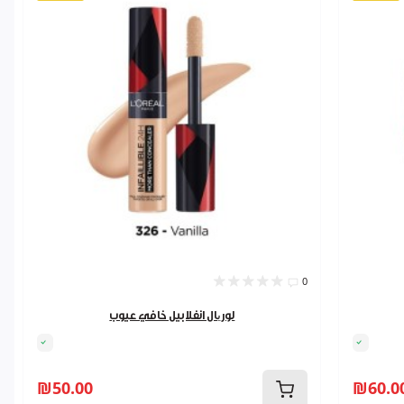
0
لوریال انفلابيل خافي عيوب
₪50.00
₪60.0