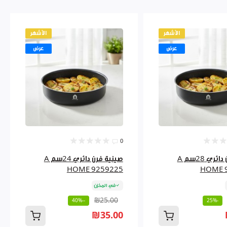
الأشهر
الأشهر
عرض
عرض
0
صينية فرن دائري 28سم A
صينية فرن دائري 24سم A
HOME 9259225
HOME 
في المخزن
₪25.00
--40%
-25%
₪35.00