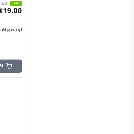
.00
-14%
₪19.00
تريد صور اضا
اض