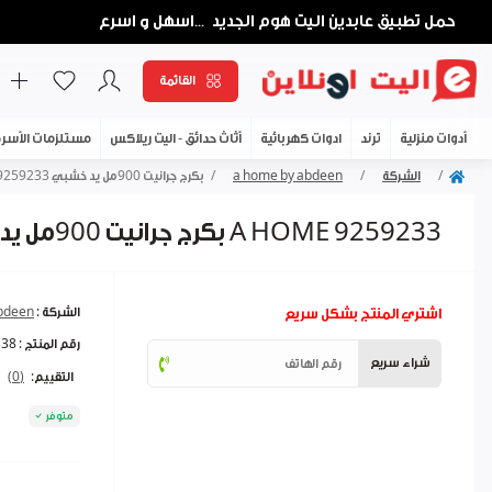
حمل تطبيق عابدين اليت هوم الجديد
اسهل و اسرع
...
القائمة
أدوات منزلية
ترند
ادوات كهربائية
أثاث حدائق - اليت ريلاكس
مستلزمات الأسر
الشركة
a home by abdeen
بكرج جرانيت 900مل يد خشبي A HOME 9259233
بكرج جرانيت 900مل يد خشبي A HOME 9259233
اشتري المنتج بشكل سريع
الشركة :
bdeen
رقم المنتج :
338
شراء سريع
التقييم:
(0)
متوفر