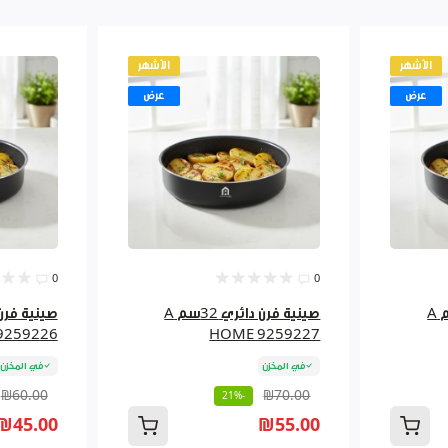
الأشهر
الأشهر
عرض
عرض
0
0
صينية فرن دائري 36سم A
صينية فرن دائري 32سم A
9259226
HOME 9259227
في المخزن
في المخزن
₪60.00
₪70.00
-21%
₪45.00
₪55.00