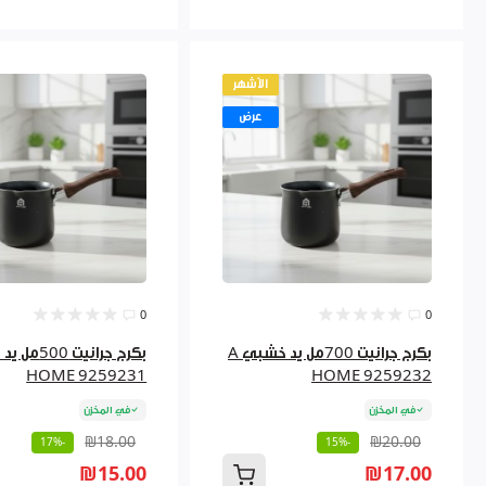
الأشهر
عرض
0
0
بكرج جرانيت 700مل يد خشبي A
HOME 9259231
HOME 9259232
في المخزن
في المخزن
₪18.00
₪20.00
-17%
-15%
₪15.00
₪17.00