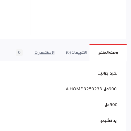
وصف المنتج
التقييمات (0)
الاستفسارات
0
بكرج جرانيت
900مل A HOME 9259233
500مل
يد خشبي