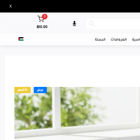
X
0
₪0.00
سية
العروضات
الجملة
عرض
الأشهر