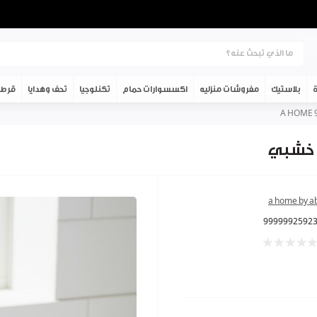
ة
بلاستيك
مفروشات منزليه
اكسسوارات حمام
تكنلوجيا
تحف وهدايا
قرطا
a home by a
9999992592