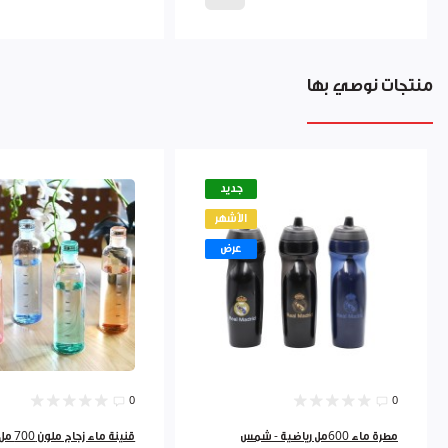
منتجات نوصي بها
جديد
الأشهر
عرض
0
0
مطرة ماء 600مل رياضية - شمس
قنينة ماء زجاج ملون 700 مل 9262384