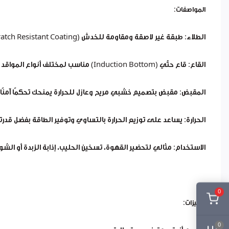
المواصفات:
الطلاء: طبقة غير لاصقة ومقاومة للخدش (Non-stick & Scratch Resistant Coating)
القاع: قاع حثّي (Induction Bottom) مناسب لمختلف أنواع المواقد (غاز، كهرباء، سيراميك، حثّي)
المقبض: مقبض بتصميم خشبي مريح وعازل للحرارة يمنحك تحكمًا آمنًا أ
الحرارة: يساعد على توزيع الحرارة بالتساوي وتوفير الطاقة بفضل قدرته 
الاستخدام: مثالي لتحضير القهوة، تسخين الحليب، إذابة الزبدة أو الش
0
الميزات:
0