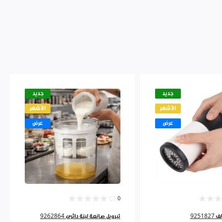
جديد
جديد
الأشهر
الأشهر
عرض
عرض
0
9251
تبرويل صانعة لبنة دائري 9262864