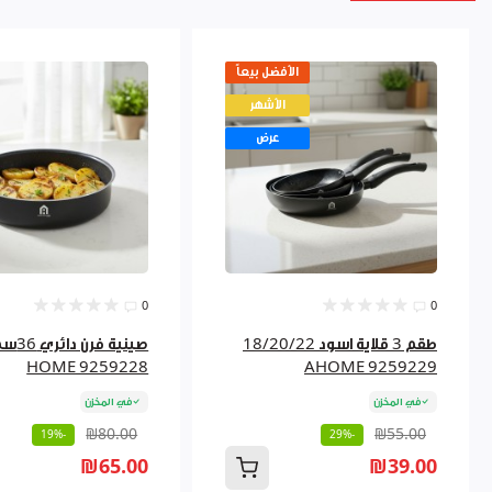
الأفضل بيعاً
الأشهر
عرض
0
0
طقم 3 قلاية اسود 18/20/22
HOME 9259228
AHOME 9259229
في المخزن
في المخزن
₪80.00
₪55.00
-19%
-29%
₪65.00
₪39.00