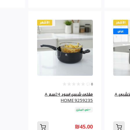
الأشهر
الأشهر
عرض
0
بكرج جرانيت 500مل يد خشبي A
مقلى شبس اسود 24سم A
HOME 9259235
في المخزن
₪45.00