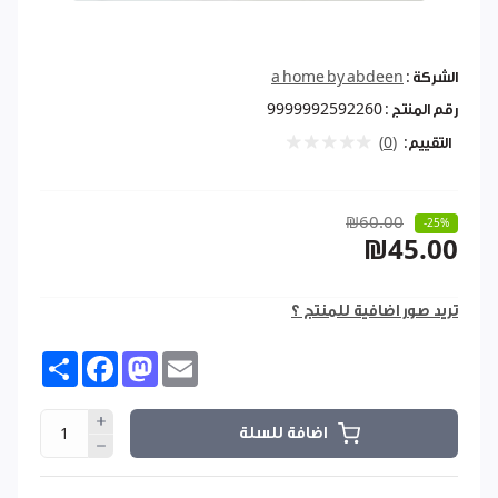
الشركة :
a home by abdeen
رقم المنتج :
9999992592260
التقييم:
(0)
₪60.00
-25%
₪45.00
تريد صور اضافية للمنتج ؟
Share
Facebook
Mastodon
Email
اضافة للسلة