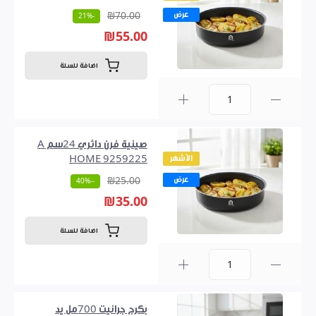
عرض
₪70.00
-21%
₪55.00
اضافة للسلة
0
صينية فرن دائري 24سم A
الأشهر
HOME 9259225
عرض
₪25.00
--40%
₪35.00
اضافة للسلة
0
بكرج جرانيت 700مل يد