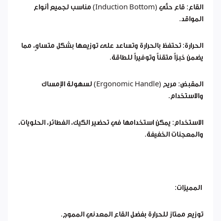
القاع: قاع حثّي (Induction Bottom) مناسب لجميع أنواع
المواقد.
الحرارة: تحتفظ بالحرارة وتساعد على توزيعها بشكل متساوٍ، مما
يضمن خبزاً متقناً وتوفيراً للطاقة.
المقبض: مريح (Ergonomic Handle) لسهولة الإمساك
والاستخدام.
الاستخدام: يمكن استخدامها في تحضير الكيك، الفطائر، الحلويات،
والمعجنات الخفيفة.
المميزات:
توزيع ممتاز للحرارة بفضل القاع المعدني المموج.