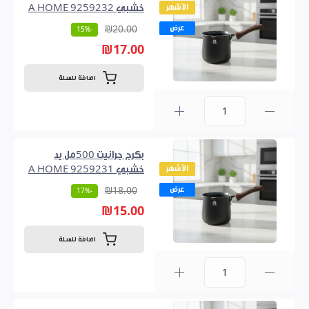
الأشهر
خشبي A HOME 9259232
عرض
₪20.00
-15%
₪17.00
اضافة للسلة
0
بكرج جرانيت 500مل يد
الأشهر
خشبي A HOME 9259231
عرض
₪18.00
-17%
₪15.00
اضافة للسلة
0