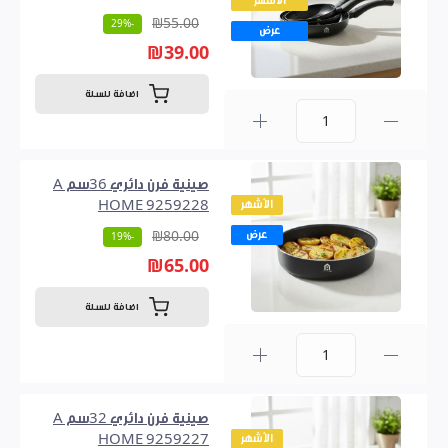
الأشهر
₪55.00
-29%
عرض
₪39.00
اضافة للسلة
0
صينية فرن دائري 36سم A
الأشهر
HOME 9259228
عرض
₪80.00
-19%
₪65.00
اضافة للسلة
0
صينية فرن دائري 32سم A
الأشهر
HOME 9259227