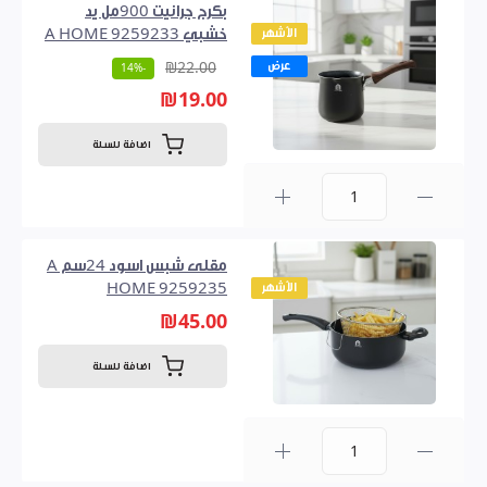
بكرج جرانيت 900مل يد
الأشهر
خشبي A HOME 9259233
عرض
₪22.00
-14%
₪19.00
اضافة للسلة
0
مقلى شبس اسود 24سم A
الأشهر
HOME 9259235
₪45.00
اضافة للسلة
0