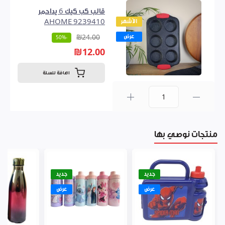
قالب كب كيك 6 يداحمر
الأشهر
AHOME 9239410
عرض
₪24.00
-50%
₪12.00
اضافة للسلة
0
منتجات نوصي بها
جديد
جديد
عرض
عرض