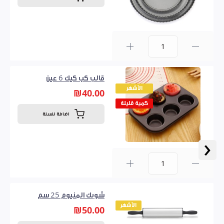
0
قالب كب كيك 6 عين
الأشهر
₪40.00
كمية قليلة
اضافة للسلة
‹
0
شوبك المنيوم 25 سم
الأشهر
₪50.00