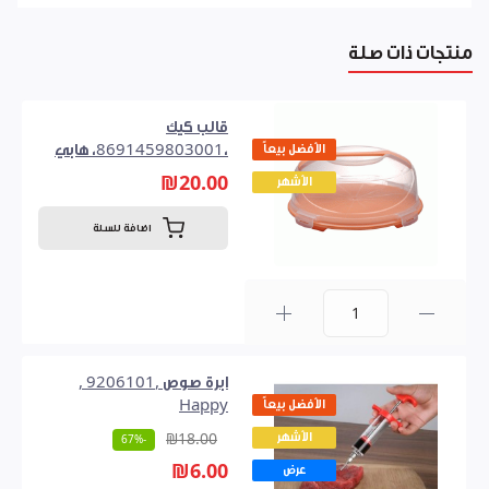
منتجات ذات صلة
قالب كيك
الأفضل بيعاً
،8691459803001، هابي
₪20.00
الأشهر
اضافة للسلة
0
ابرة صوص ,9206101 ,
الأفضل بيعاً
Happy
الأشهر
₪18.00
-67%
₪6.00
عرض