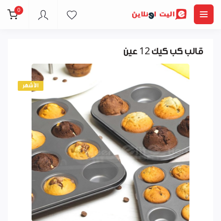
0
قالب كب كيك 12 عين
الأشهر