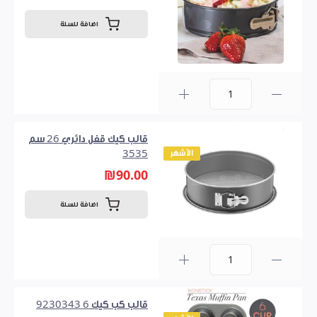
اضافة للسلة
0
قالب كيك قفل دائري 26 سم
الأشهر
3535
₪90.00
اضافة للسلة
0
قالب كب كيك 6 9230343