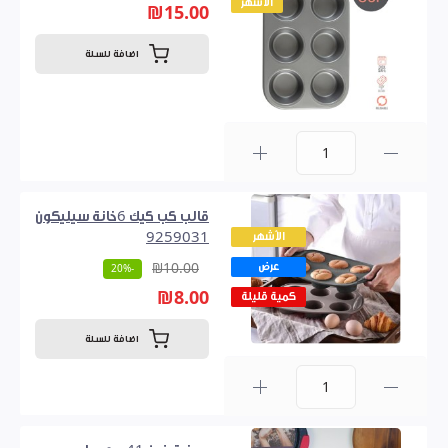
الأشهر
₪15.00
اضافة للسلة
0
قالب كب كيك 6خانة سيليكون
الأشهر
9259031
عرض
₪10.00
-20%
₪8.00
كمية قليلة
اضافة للسلة
0