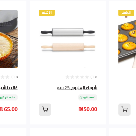
الأشهر
الأشهر
0
0
شوبك المنيوم 25 سم
قالب تشيز كي
في المخزن
في المخزن
₪65.00
₪50.00