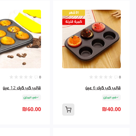
الأشهر
كمية قليلة
0
0
قالب كب كيك 6 عين
قالب كب كيك 12 عين
في المخزن
في المخزن
₪60.00
₪40.00