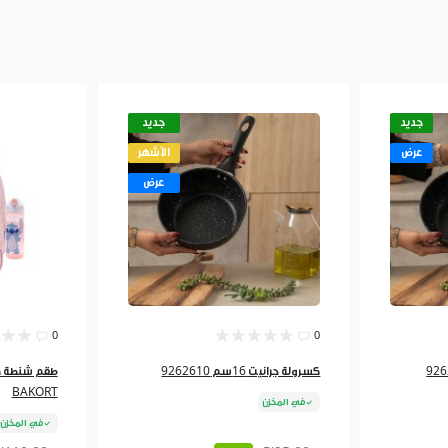
جديد
جديد
عرض
الأشهر
عرض
0
0
كسرولة جرانيت 16سم 9262610
BAKORT
في المخزن
في المخزن