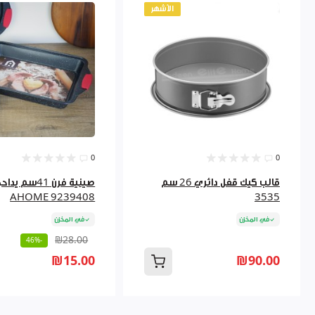
الأشهر
0
0
قالب كيك قفل دائري 26 سم
صينية فرن 41سم يدا
AHOME 9239408
3535
في المخزن
في المخزن
₪28.00
-46%
₪15.00
₪90.00