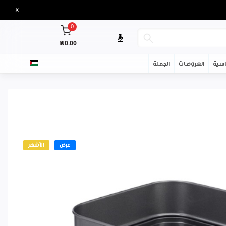
X
0
₪0.00
سية
العروضات
الجملة
عرض
الأشهر