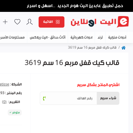
حمل تطبيق عابدين اليت هوم الجديد
اسهل و اسرع
...
القائمة
أدوات منزلية
ترند
ادوات كهربائية
أثاث حدائق - اليت ريلاكس
مستلزمات الأسر
قالب كيك قفل مربع 16 سم 3619
قالب كيك قفل مربع 16 سم 3619
اشتري المنتج بشكل سريع
الشركة :
atisse
رقم المنتج :
193
شراء سريع
التقييم:
(0)
متوفر