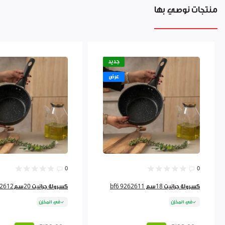
منتجات نوصي بها
جديد
عرض
0
0
كسرولة جرانيت 18سم bf6 9262611
كسرولة جرانيت 20سم9262612
في المخزن
في المخزن