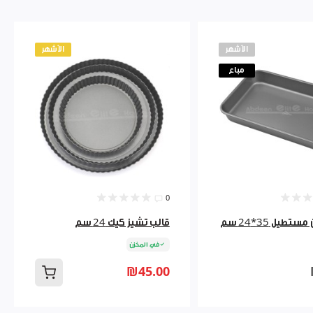
الأشهر
الأشهر
مباع
0
تطيل 35*24 سم
قالب تشيز كيك 24 سم
في المخزن
₪45.00