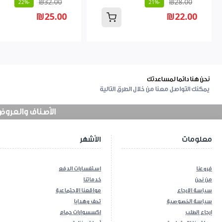
₪32.00
₪28.00
-22%
-21%
₪25.00
₪22.00
نحن هنا دائما لمساعدتك
يمكنك التواصل معنا من خلال الطرق التالية
الأصناف والعروض في
معلومات
الأشهر
فروعنا
استفسارات الدفع
من نحن
خدماتنا
سياسة الارجاع
مواقعنا الاجتماعية
سياسة الخصوصية
تحف وهدايا
إرجاع الطلب
اكسسوارات حمام