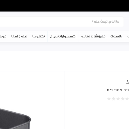
ة
بلاستيك
مفروشات منزليه
اكسسوارات حمام
تكنلوجيا
تحف وهدايا
قرطا
P
8712187036