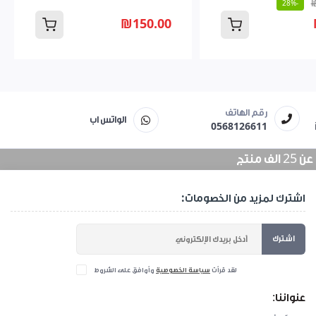
-28%
₪150.00
رقم الهاتف
الواتس اب
0568126611
منتج
اشترك لمزيد من الخصومات:
اشترك
لقد قرأت
سياسة الخصوصية
وأوافق على الشروط
عنواننا: