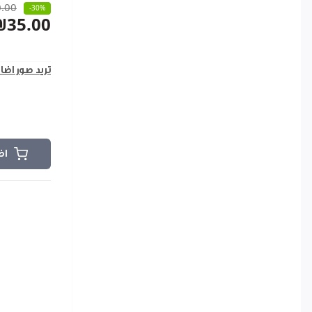
.00
-30%
₪35.00
تريد صور اضا
اض