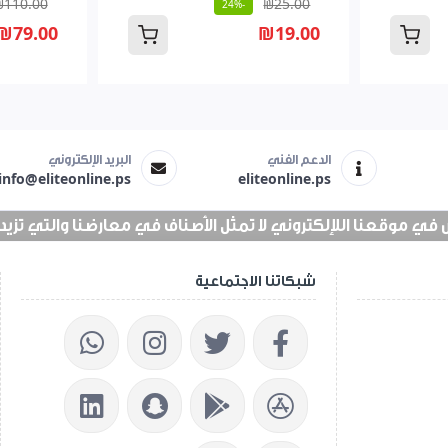
₪110.00
₪25.00
-24%
₪79.00
₪19.00
الدعم الفني
البريد الإلكتروني
info@eliteonline.ps
eliteonline.ps
 موقعنا اللإلكتروني لا تمثل الأصناف في معارضنا والتي تزيد عن 25 الف 
شبكاتنا الاجتماعية