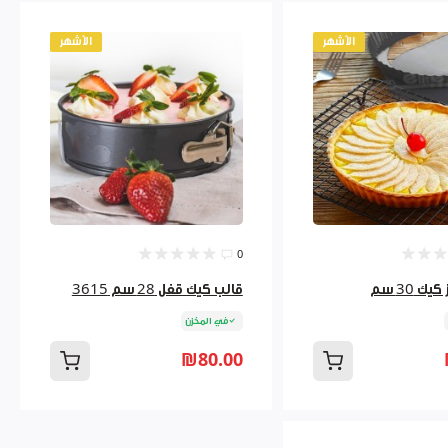
الأشهر
الأشهر
0
ك 30 سم
قالب كيك قفل 28 سم 3615
في المخزن
₪80.00