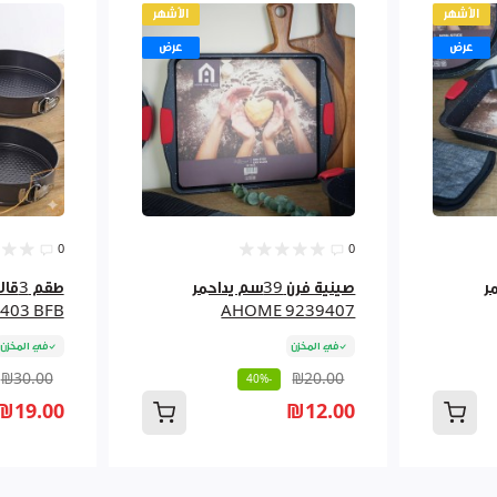
الأشهر
الأشهر
عرض
عرض
0
0
حمر
صينية فرن 39سم يداحمر
طقم 
403 BFB
AHOME 9239407
في المخزن
في المخزن
₪30.00
₪20.00
-40%
₪19.00
₪12.00