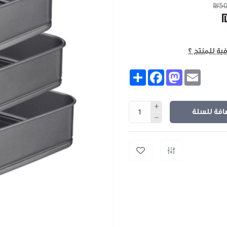
₪50
فية للمنتج ؟
Share
Facebook
Mastodon
Email
افة للسلة