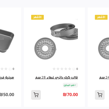
الأشهر
الأشهر
0
0
قالب كيك دائري غطاء 28 سم
صينية فرن مس
في المخزن
₪50.00
₪70.00