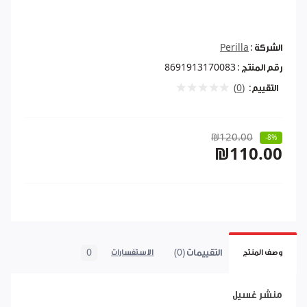
الشركة :
Perilla
رقم المنتج :
8691913170083
التقييم:
(0)
₪120.00
-8%
₪110.00
التقييمات (0)
0
وصف المنتج
الاستفسارات
منشر غسيل