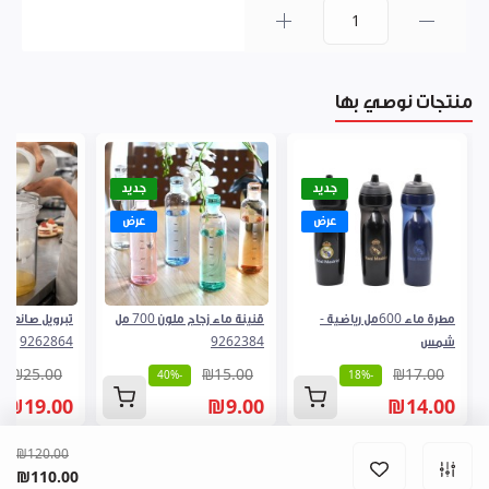
0
منتجات نوصي بها
جديد
جديد
عرض
عرض
مطرة ماء 600مل رياضية -
قنينة ماء زجاج ملون 700 مل
تبرويل صانعة ل
شمس
9262384
9262864
₪25.00
₪15.00
₪17.00
-40%
-18%
₪19.00
₪9.00
₪14.00
₪120.00
₪110.00
المشتريات
الرئيسية
فروعنا
القائمة