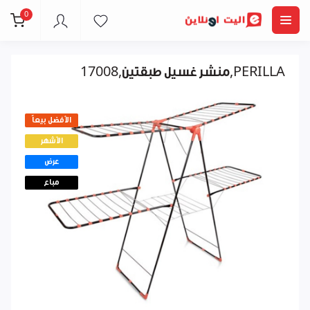
0
منشر غسيل طبقتين,17008,PERILLA
الأفضل بيعاً
الأشهر
عرض
مباع