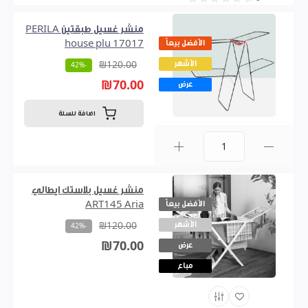
منشر غسيل طبقتين PERILA
الأفضل بيعاً
house plu 17017
الأشهر
₪120.00
-42%
₪70.00
عرض
اضافة للسلة
0
منشر غسيل بلاستك ايطالي
الأفضل بيعاً
ART145 Aria
الأشهر
₪120.00
-42%
₪70.00
عرض
مباع