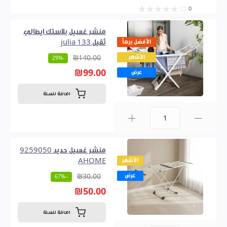
0
منشر غسيل بلاستك ايطالي
الأفضل بيعاً
ثقيل 133 julia
الأشهر
₪140.00
-29%
₪99.00
عرض
اضافة للسلة
0
منشر غسيل حديد 9259050
الأشهر
AHOME
عرض
₪30.00
--67%
₪50.00
اضافة للسلة