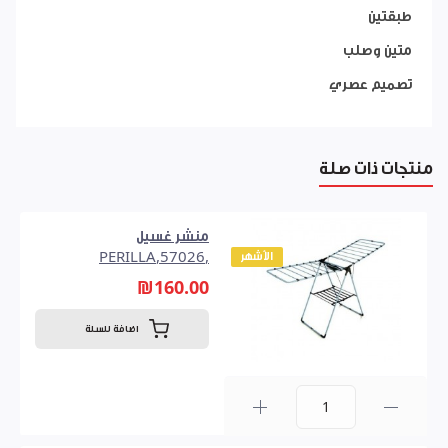
طبقتين
متين وصلب
تصميم عصري
منتجات ذات صلة
منشر غسيل
الأشهر
,57026,PERILLA
₪160.00
اضافة للسلة
0