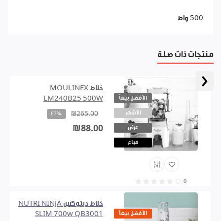
500 واط
منتجات ذات صلة
‹
خلاط MOULINEX
الأفضل بيعاً
LM240B25 500W
الأشهر
₪265.00
-67%
₪88.00
عرض
مباع
0
خلاط ديتوكس NUTRI NINJA
الأفضل بيعاً
SLIM 700w QB3001