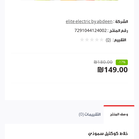
الشركة :
elite electric by abdeen
رقم المنتج :
7291044124002
التقييم:
(0)
₪180.00
-17%
₪149.00
التقييمات (0)
وصف المنتج
خلاط كوكتيل سموذي