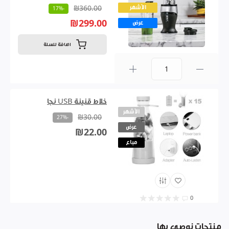
الأشهر
₪360.00
-17%
₪299.00
عرض
اضافة للسلة
0
خلاط قنينة USB نجا
الأشهر
₪30.00
-27%
عرض
₪22.00
مباع
0
منتجات نوصي بها