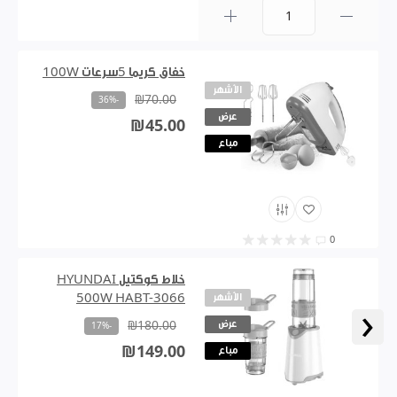
0
خفاق كريما 5سرعات 100W
الأشهر
₪70.00
-36%
عرض
₪45.00
مباع
0
خلاط كوكتيل HYUNDAI
الأشهر
500W HABT-3066
‹
عرض
₪180.00
-17%
₪149.00
مباع