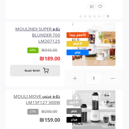
0
خلاط MOULINEX SUPER
الأفضل بيعاً
BLUNDER 700
LM207125
الأشهر
₪340.00
-44%
عرض
₪189.00
اضافة للسلة
0
خلاط ميني MOULI MOVE
الأشهر
LM15F127 300W
عرض
₪200.00
-21%
₪159.00
مباع