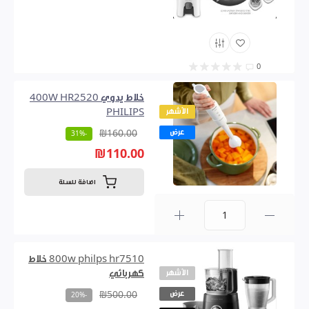
0
خلاط يدوي 400W HR2520
الأشهر
PHILIPS
عرض
₪160.00
-31%
₪110.00
اضافة للسلة
0
800w philps hr7510 خلاط
الأشهر
كهربائي
عرض
₪500.00
-20%