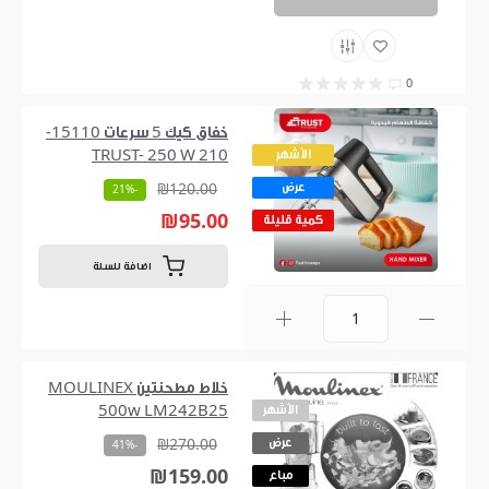
0
خفاق كيك 5 سرعات 15110-
الأشهر
210 TRUST- 250 W
عرض
₪120.00
-21%
₪95.00
كمية قليلة
اضافة للسلة
0
خلاط مطحنتين MOULINEX
الأشهر
500w LM242B25
عرض
₪270.00
-41%
₪159.00
مباع