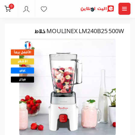
0
خلاط MOULINEX LM240B25 500W
الأفضل بيعاً
الأشهر
عرض
مباع