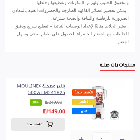
ومخفوق الحليب ولهرس المكونات وتقطيعها وخلطها.
. يمكن تحضير عصائر الفاكهة الطازجة والخضروات الغنية بالمعادن
الضرورية للرفاهية واللياقة والصحة بسرعة.
. يعتبر الخلاط مثاليًا لإعداد الوصفات النباتية – تقطيع سريع ودقيق
للخلطات مع الخضار الخضراء للحصول على طعام صحي وسهل
الهضم.
منتجات ذات صلة
بلندر مطحنة MOULINEX
الأفضل بيعاً
500w LM241B25
الأشهر
₪240.00
-38%
₪149.00
عرض
اضافة للسلة