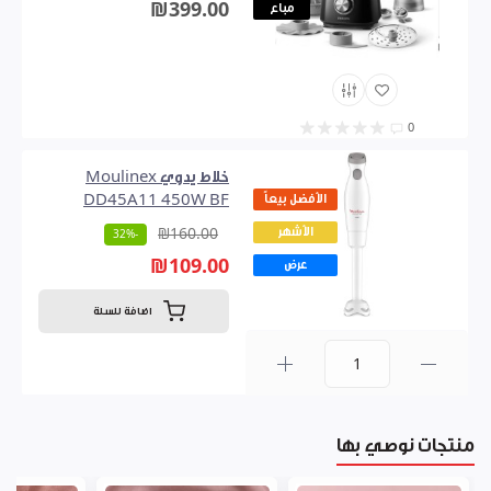
₪399.00
مباع
0
خلاط يدوي Moulinex
الأفضل بيعاً
DD45A11 450W BF
الأشهر
₪160.00
-32%
₪109.00
عرض
اضافة للسلة
0
منتجات نوصي بها