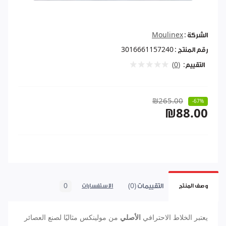
الشركة :
Moulinex
رقم المنتج :
3016661157240
التقييم:
(0)
₪265.00
-67%
₪88.00
التقييمات (0)
0
وصف المنتج
الاستفسارات
يعتبر الخلاط الاحترافي
الأصلي
من مولينكس مثاليًا لصنع العصائر