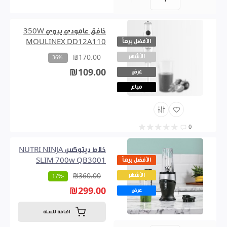
0
خافق عامودي يدوي 350W
الأفضل بيعاً
MOULINEX DD12A110
الأشهر
₪170.00
-36%
₪109.00
عرض
مباع
0
خلاط ديتوكس NUTRI NINJA
الأفضل بيعاً
SLIM 700w QB3001
الأشهر
₪360.00
-17%
₪299.00
عرض
اضافة للسلة