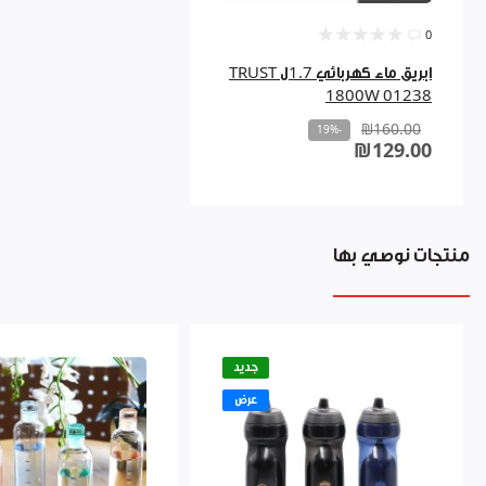
0
ابريق ماء كهربائي 1.7ل TRUST
1800W 01238
₪160.00
-19%
₪129.00
منتجات نوصي بها
جديد
عرض