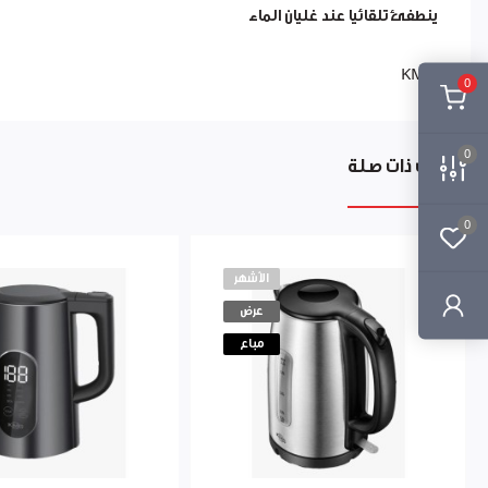
ينطفئ تلقائيا عند غليان الماء
KMG
0
0
منتجات ذات صلة
0
الأشهر
عرض
مباع