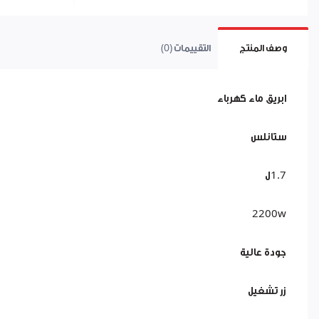
وصف المنتج
التقييمات (0)
ابريق ماء كهرباء
ستانلس
1.7ل
2200w
جودة عالية
زر تشغيل