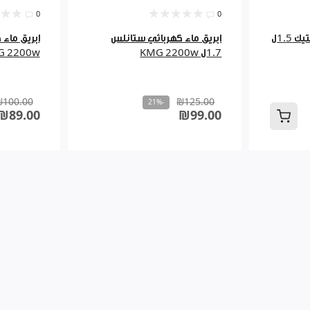
0
0
ابريق ماء كهربائي بلاستيك 1.5ل
ابريق ماء كهربائي ستانلس
1.7ل KMG 2200w
G 2200w
₪100.00
₪125.00
-21%
₪89.00
₪99.00