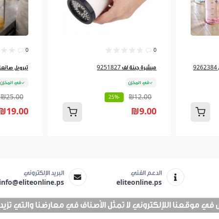
0
0
مبشرة جبنة لف 9251827
تبرويل صانعة لبن
في المخزن
في المخزن
₪25.00
₪12.00
-25%
₪19.00
₪9.00
الدعم الفني
البريد الإلكتروني
info@eliteonline.ps
eliteonline.ps
 موقعنا اللإلكتروني لا تمثل الأصناف في معارضنا والتي تزيد عن 25 الف 