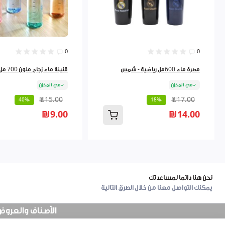
0
0
مطرة ماء 600مل رياضية - شمس
قنينة ماء زجاج ملون 700 مل 9262384
في المخزن
في المخزن
₪15.00
₪17.00
-40%
-18%
₪9.00
₪14.00
نحن هنا دائما لمساعدتك
يمكنك التواصل معنا من خلال الطرق التالية
الأصناف والعروض في