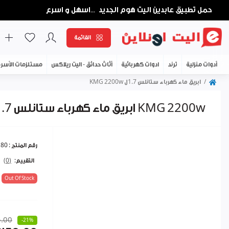
حمل تطبيق عابدين اليت هوم الجديد
اسهل و اسرع
...
القائمة
أدوات منزلية
ترند
ادوات كهربائية
أثاث حدائق - اليت ريلاكس
مستلزمات الأسر
ابريق ماء كهرباء ستانلس 1.7ل KMG 2200w
ابريق ماء كهرباء ستانلس 1.7ل KMG 2200w
رقم المنتج :
180
التقييم:
(0)
Out Of Stock
.00
-21%