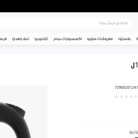
ة
بلاستيك
مفروشات منزليه
اكسسوارات حمام
تكنلوجيا
تحف وهدايا
قرطا
7290020124
₪75