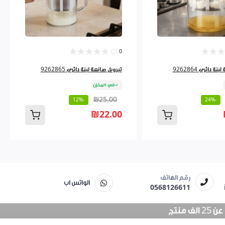
0
ة دائري 9262864
تبرويل صانعة لبنة دائري 9262865
في المخزن
₪25.00
-12%
-24%
₪22.00
رقم الهاتف
الواتس اب
0568126611
منتج