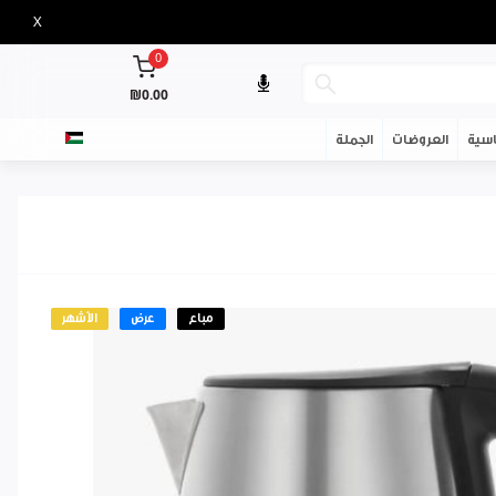
X
0
₪0.00
سية
العروضات
الجملة
مباع
عرض
الأشهر