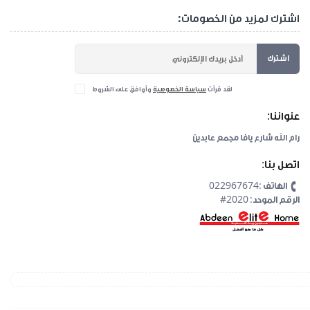
اشترك لمزيد من الخصومات:
اشترك
لقد قرأت
سياسة الخصوصية
وأوافق على الشروط
عنواننا:
رام الله شارع يافا مجمع عابدين
اتصل بنا:
الهاتف :022967674
#2020 :الرقم الموحد