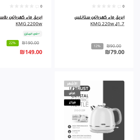
0
0
ابريق ماء كهربائي ستانلس
1.7ل KMG 220w
KMG 2200w
في المخزن
₪190.00
-22%
₪90.00
-12%
₪149.00
₪79.00
الأشهر
عرض
مباع