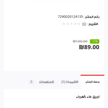
رقم المنتج :
7290020124135
التقييم:
(0)
₪100.00
-11%
₪89.00
التقييمات (0)
0
وصف المنتج
الاستفسارات
ابريق ماء كهرباء