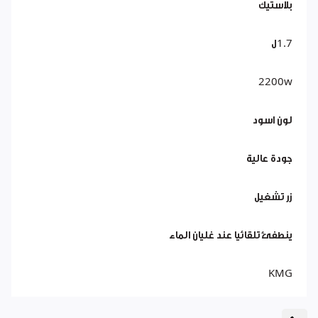
بلاستيك
1.7ل
2200w
لون اسود
جودة عالية
زر تشغيل
ينطفئ تلقائيا عند غليان الماء
KMG