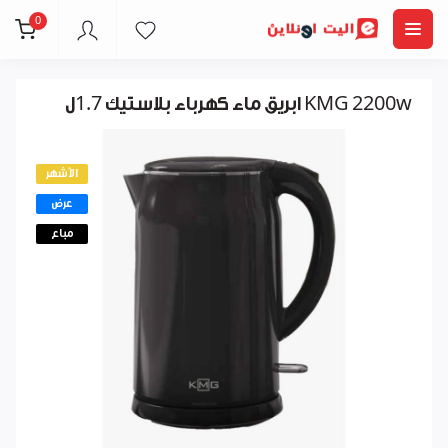
0
ابريق ماء كهرباء بلاستيك 1.7ل KMG 2200w
الأشهر
عرض
مباع