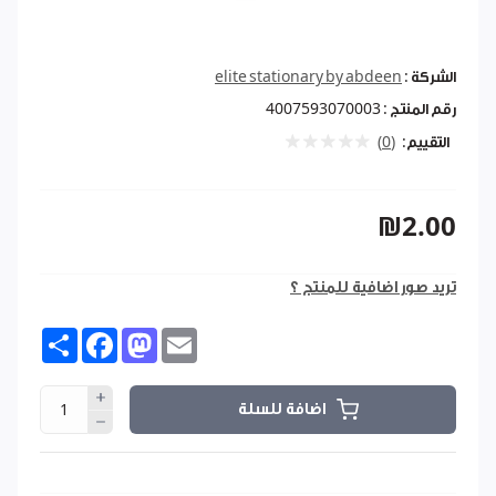
الشركة :
elite stationary by abdeen
رقم المنتج :
4007593070003
التقييم:
(0)
₪2.00
تريد صور اضافية للمنتج ؟
Share
Facebook
Mastodon
Email
اضافة للسلة