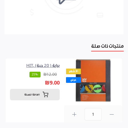
منتجات ذات صلة
براية ( 20 حبة) ,HIT
الأشهر
₪12.00
-25%
عرض
₪9.00
اضافة للسلة
0