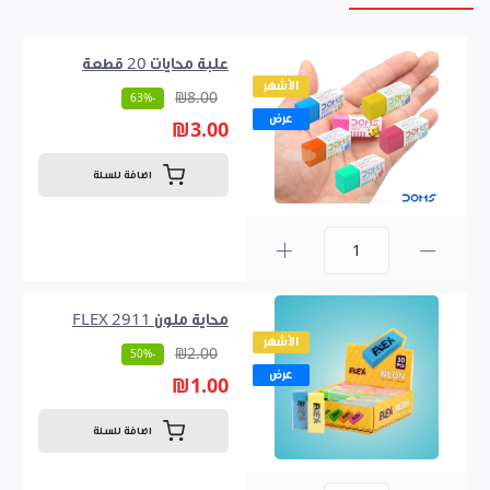
علبة محايات 20 قطعة
الأشهر
₪8.00
-63%
عرض
₪3.00
اضافة للسلة
0
محاية ملون FLEX 2911
الأشهر
₪2.00
-50%
عرض
₪1.00
اضافة للسلة