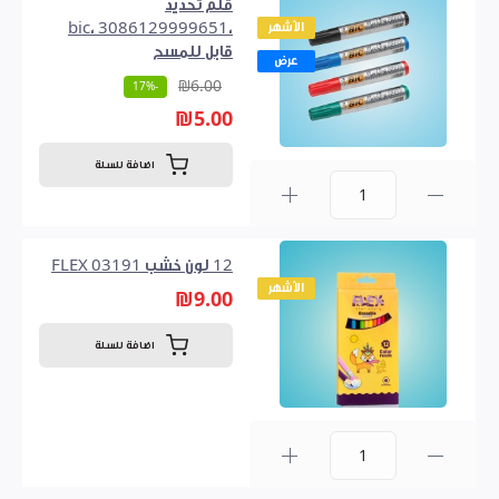
قلم تحديد
الأشهر
،3086129999651 ،bic
قابل للمسح
عرض
₪6.00
-17%
₪5.00
اضافة للسلة
0
12 لون خشب FLEX 03191
الأشهر
₪9.00
اضافة للسلة
0