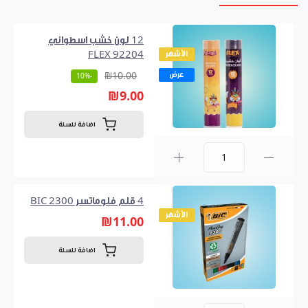
12 لون خشب اسطواني
الأشهر
FLEX 92204
عرض
₪10.00
-10%
₪9.00
اضافة للسلة
0
4 قلم فلوماتسر BIC 2300
الأشهر
₪11.00
اضافة للسلة