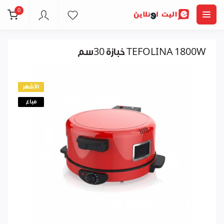
0
خبازة 30سم TEFOLINA 1800W
الأشهر
مباع