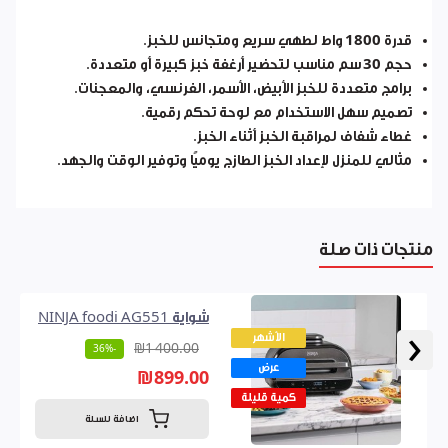
قدرة 1800 واط
لطهي سريع ومتجانس للخبز.
حجم
30 سم
مناسب لتحضير أرغفة خبز كبيرة أو متعددة.
برامج متعددة للخبز
الأبيض، الأسمر، الفرنسي، والمعجنات.
تصميم
سهل الاستخدام مع لوحة تحكم رقمية
.
غطاء شفاف
لمراقبة الخبز أثناء الخبز.
مثالي للمنزل لإعداد الخبز الطازج يوميًا وتوفير الوقت والجهد.
منتجات ذات صلة
شواية NINJA foodi AG551
‹
الأشهر
₪1 400.00
-36%
عرض
₪899.00
كمية قليلة
اضافة للسلة