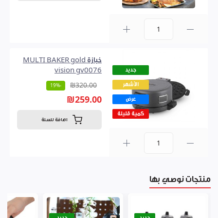
0
خبازة MULTI BAKER gold
جديد
vision gv0076
الأشهر
₪320.00
-19%
₪259.00
عرض
كمية قليلة
اضافة للسلة
0
منتجات نوصي بها
جديد
جديد