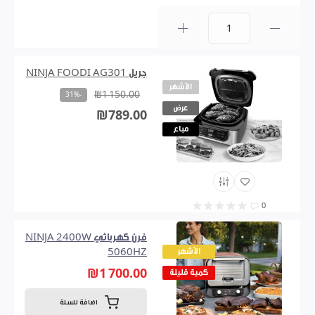
0
جريل NINJA FOODI AG301
الأشهر
₪1 150.00
-31%
عرض
₪789.00
مباع
0
فرن كهربائي NINJA 2400W
الأشهر
5060HZ
₪1 700.00
كمية قليلة
اضافة للسلة