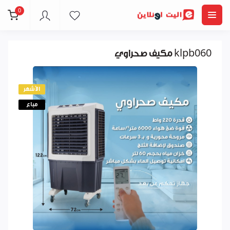
0
مكيف صحراوي klpb060
الأشهر
مباع