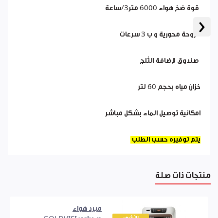
قوة ضخ هواء 6000 متر3/ساعة
‹
مروحة محورية و ب 3 سرعات
صندوق لإضافة الثلج
خزان مياه بحجم 60 لتر
امكانية توصيل الماء بشكل مباشر
يتم توفيره حسب الطلب
منتجات ذات صلة
مبرد هواء