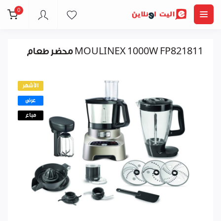
0
محضر طعام MOULINEX 1000W FP821811
الأشهر
عرض
مباع