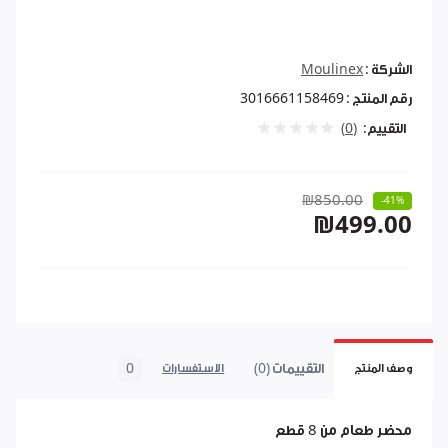
الشركة :
Moulinex
رقم المنتج :
3016661158469
التقييم:
(0)
₪850.00
-41%
₪499.00
التقييمات (0)
0
وصف المنتج
الاستفسارات
محضر طعام من 8 قطع