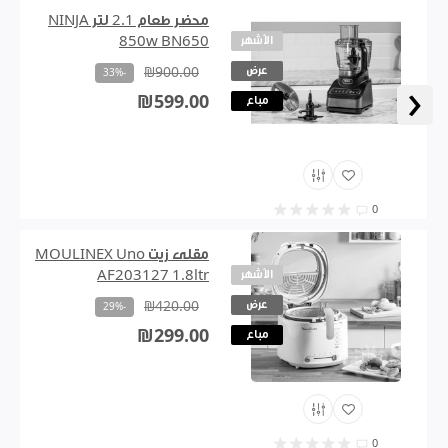
محضر طعام 2.1 لتر NINJA
الأشهر
850w BN650
عرض
₪900.00
-33%
‹
₪599.00
مباع
0
مقلى زيت MOULINEX Uno
الأشهر
AF203127 1.8ltr
عرض
₪420.00
-29%
₪299.00
مباع
0