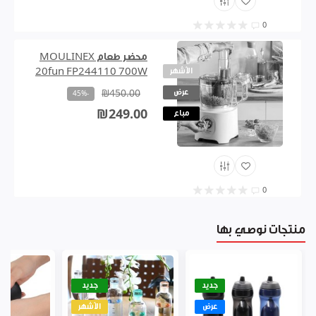
0
محضر طعام MOULINEX
الأشهر
20fun FP244110 700W
عرض
₪450.00
-45%
₪249.00
مباع
0
منتجات نوصي بها
جديد
جديد
عرض
الأشهر