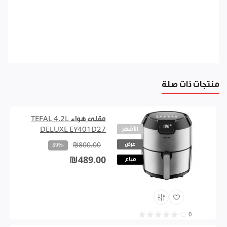
منتجات ذات صلة
مقلى هواء TEFAL 4.2L
الأشهر
DELUXE EY401D27
عرض
₪800.00
-39%
₪489.00
مباع
0