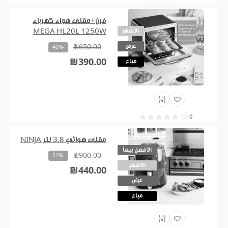
فرن+مقلى هواء كهرباء
الأشهر
MEGA HL20L 1250W
عرض
₪650.00
-40%
₪390.00
مباع
0
مقلى هوائي 3.8 لتر NINJA
الأفضل بيعاً
₪900.00
-51%
الأشهر
₪440.00
عرض
مباع