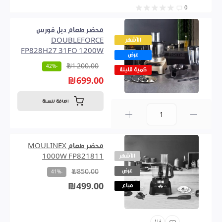
0
محضر طعام دبل فورس
الأشهر
DOUBLEFORCE
FP828H27 31FO 1200W
عرض
₪1 200.00
-42%
كمية قليلة
₪699.00
اضافة للسلة
0
محضر طعام MOULINEX
الأشهر
1000W FP821811
عرض
₪850.00
-41%
₪499.00
مباع