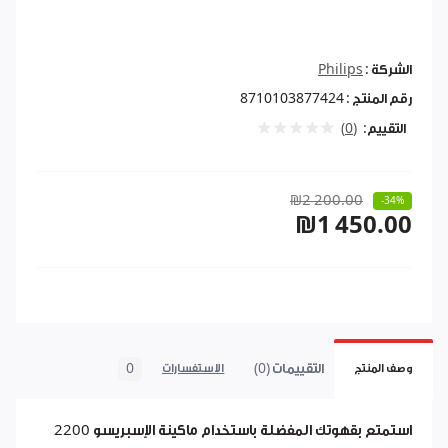
الشركة :
Philips
رقم المنتج :
8710103877424
التقييم:
(0)
₪2 200.00
-34%
₪1 450.00
التقييمات (0)
0
وصف المنتج
الاستفسارات
استمتع بقهوتك المفضلة باستخدام ماكينة الإسبريسو 2200