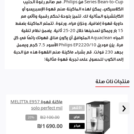
Series Bean-to-Cup من Philips. مع صانع رغوة الحليب
الكلاسيكي، يمكن لهذه الماكينة صنع قهوة الإسبريسو أو
الكابتشينو المثالية لك. تتميز بلوحة تحكم رقمية وتأتي مع
حاوية قهوة إضافية، وخزان مياه، ورغوة. تتمتع الماكينة بضغط
15 بار ويمكن تسخينها خلال 20-25 ثانية. يضمن نظام تنقية
المياه Aquaclean المتوافق أن يكون مذاق قهوتك رائعًا في كل
مرة. يزن موديل Philips EP2220/10 الأسود 7.5 كجم ويعمل
بجهد 230 فولت. قم بشراء ماكينة صنع القهوة هذه من الحبة
إلى الكوب للحصول على تجربة قهوة مثالية!
منتجات ذات صلة
ماكنة قهوة MELITTA E957
‹
الأشهر
solo perfect mil
عرض
₪2 100.00
-20%
₪1 690.00
مباع