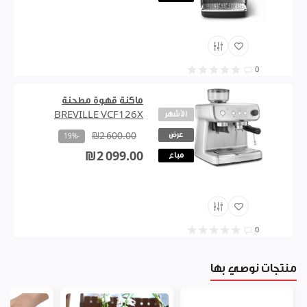
0
ماكنة قهوة مطحنة
الأشهر
BREVILLE VCF126X
عرض
₪2 600.00
-19%
₪2 099.00
مباع
0
منتجات نوصي بها