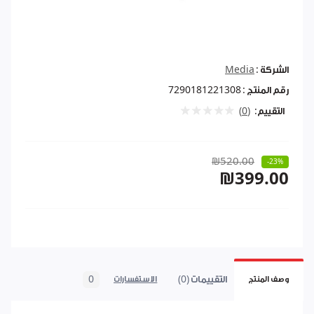
الشركة :
Media
رقم المنتج :
7290181221308
التقييم:
(0)
₪520.00
-23%
₪399.00
التقييمات (0)
0
وصف المنتج
الاستفسارات