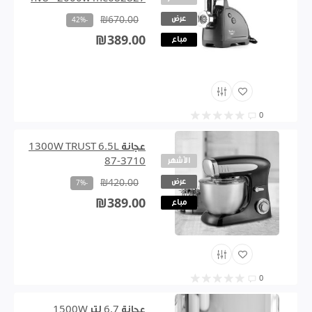
عرض
₪670.00
-42%
₪389.00
مباع
0
عجانة 1300W TRUST 6.5L
الأشهر
87-3710
عرض
₪420.00
-7%
₪389.00
مباع
0
عجانة 6.7 لتر 1500W