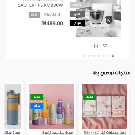
الأشهر
SAUTER FPS KM890W
عرض
₪650.00
-25%
₪489.00
مباع
0
منتجات نوصي بها
جديد
جديد
عرض
دفتر ملاحظات قفل 9267032
مطرة ستانلس قاعدة