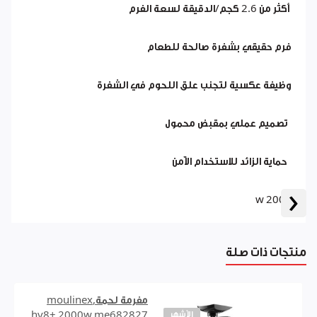
أكثر من 2.6 كجم/الدقيقة لسعة الفرم
فرم حقيقي بشفرة صالحة للطعام
وظيفة عكسية لتجنب علق اللحوم في الشفرة
تصميم عملي بمقبض محمول
حماية الزائد للاستخدام الآمن
‹
2000 w
منتجات ذات صلة
مفرمة لحمة,moulinex
الأشهر
hv8+ 2000w me682827