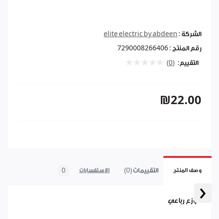
الشركة :
elite electric by abdeen
رقم المنتج :
7290008266406
التقييم:
(0)
₪22.00
التقييمات (0)
0
وصف المنتج
الاستفسارات
‹
موزع رباعي