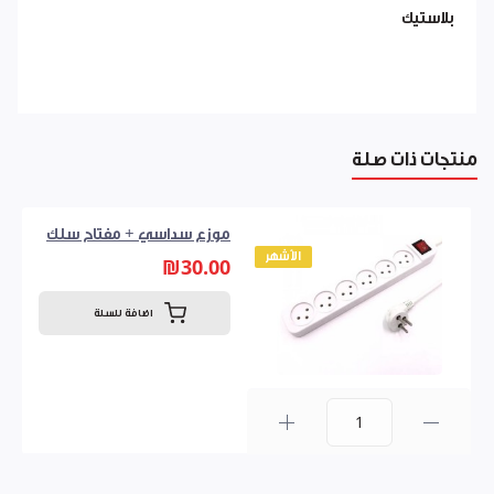
بلاستيك
منتجات ذات صلة
موزع سداسي + مفتاح سلك
الأشهر
₪30.00
اضافة للسلة
0