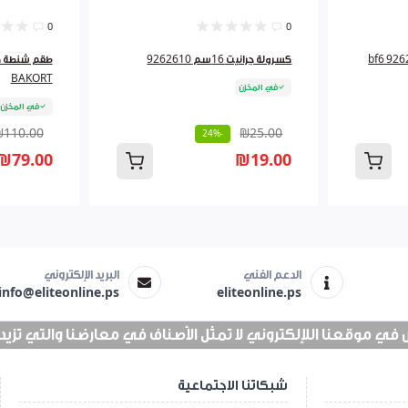
0
0
كسرولة جرانيت 16سم 9262610
BAKORT
في المخزن
في المخزن
₪110.00
₪25.00
-24%
₪79.00
₪19.00
الدعم الفني
البريد الإلكتروني
info@eliteonline.ps
eliteonline.ps
 موقعنا اللإلكتروني لا تمثل الأصناف في معارضنا والتي تزيد عن 25 الف 
شبكاتنا الاجتماعية