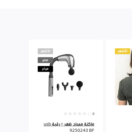
الأشهر
الأشهر
عرض
مباع
0
ماكنة مساج ظهر + رقبة usb
9250243 BF