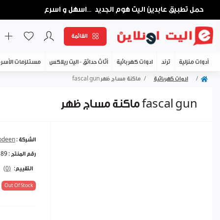
حمل تطبيق عابدين اليت هوم الجديد
اسهل و اسرع
...
القائمة
أدوات منزلية
ترند
ادوات كهربائية
أثاث حدائق - اليت ريلاكس
مستلزمات الأسر
ادوات كهربائية
ماكنة مساج ظهر fascal gun
ماكنة مساج ظهر fascal gun
الشركة :
abdeen
رقم المنتج :
589
التقييم:
(0)
Out Of Stock