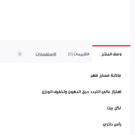
وصف المنتج
التقييمات (0)
الاستفسارات
0
ماكنة مساج ظهر
اهتزاز عالي التردد حرق الدهون وتخفيف الوززن
لكل بيت
رأس دائري