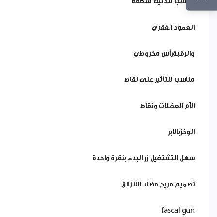
مناسب لتدليك منطقة
العمود الفقري
والرقبةرأس مخروطي
مناسب للتأثير على نقاط
الآم العضلات ونقاط
الوخزبالابر
سهل التشتغيل زر البدء بنقرة واحدة
تصميم مريح مضاد للانزلاق
fascal gun