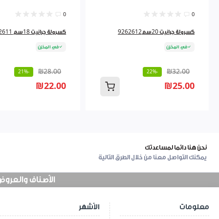
0
0
كسرولة جرانيت 20سم9262612
كسرولة جرانيت 18سم bf6 9262611
في المخزن
في المخزن
₪28.00
₪32.00
-21%
-22%
₪22.00
₪25.00
نحن هنا دائما لمساعدتك
يمكنك التواصل معنا من خلال الطرق التالية
الأصناف والعروض في
معلومات
الأشهر