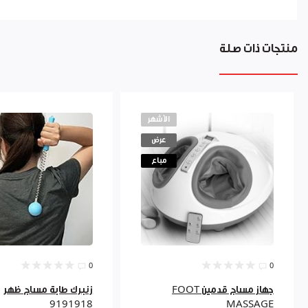
منتجات ذات صلة
الأشهر
عرض
مباع
0
0
جهاز مساج قدمين FOOT
زنبرك طابة مساج ظهر
9191918
MASSAGE