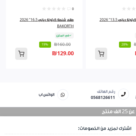
0
طقم شنطة كرتونة ديزني 13.5" 2026
طقم شنطة كرتونة ديزني 16.5" 2026
BAKORTH
في المخزن
₪160.00
-19%
-28%
₪129.00
رقم الهاتف
الواتس اب
0568126611
منتج
اشترك لمزيد من الخصومات: