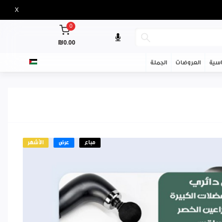
X
0
₪0.00
سية
العروضات
الجملة
مباع
عرض
الأشهر