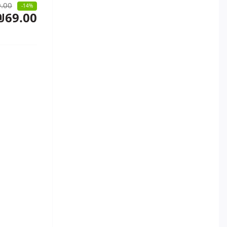
.00
-14%
₪69.00