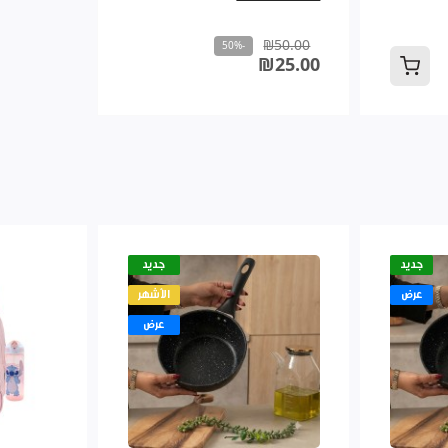
₪50.00
-50%
₪25.00
جديد
جديد
عرض
الأشهر
عرض