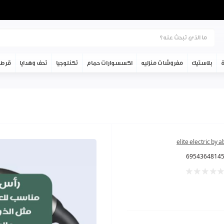
ة
بلاستيك
مفروشات منزليه
اكسسوارات حمام
تكنلوجيا
تحف وهدايا
قرطا
elite electric by 
6954364814